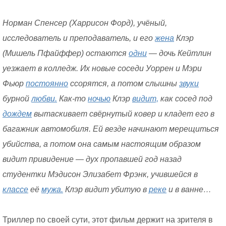
Норман Спенсер (Харрисон Форд), учёный,
исследователь и преподаватель, и его
жена
Клэр
(Мишель Пфайффер) остаются
одни
— дочь Кейтлин
уезжает в колледж. Их новые соседи Уоррен и Мэри
Фьюр
постоянно
ссорятся, а потом слышны
звуки
бурной
любви.
Как-то
ночью
Клэр
видит,
как сосед под
дождем
вытаскивает свёрнутый ковер и кладет его в
багажник автомобиля. Ей везде начинают мерещиться
убийства, а потом она самым настоящим образом
видит привидение — дух пропавшей год назад
студентки Мэдисон Элизабет Фрэнк, учившейся в
классе
её
мужа.
Клэр видит убитую в
реке
и в ванне…
Триллер по своей сути, этот фильм держит на зрителя в