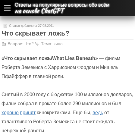
Ответы на популярные вопросы обо всём
на основе ChatGPT
Статья добавлена 27.08.2011
Что скрывает ложь?
Вопрос:
Что?
Тема:
кино
«Что скрывает ложь/What Lies Beneath»
— фильм
Роберта Земекиса с Харрисоном Фордом и Мишель
Пфайффер в главной роли.
Снятый в 2000 году с бюджетом 100 миллионов долларов,
фильм собрал в прокате более 290 миллионов и был
хорошо
принят
кинокритиками. Еще бы,
ведь
от
талантливого Роберта Земекиса не стоит ожидать
небрежной работы.