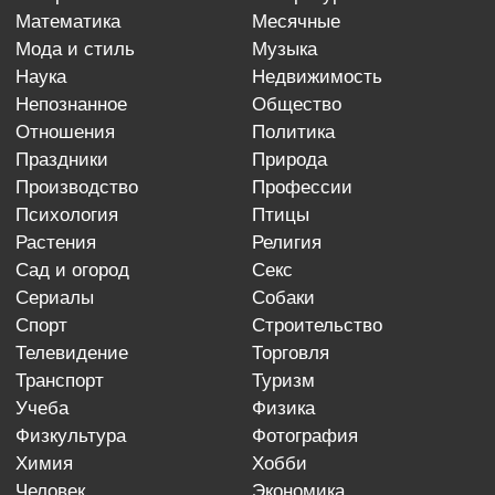
математика
месячные
мода и стиль
музыка
наука
недвижимость
непознанное
общество
отношения
политика
праздники
природа
производство
профессии
психология
птицы
растения
религия
сад и огород
секс
сериалы
собаки
спорт
строительство
телевидение
торговля
транспорт
туризм
учеба
физика
физкультура
фотография
химия
хобби
человек
экономика