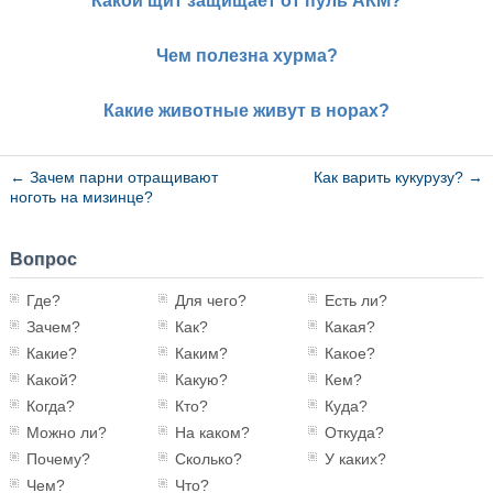
Какой щит защищает от пуль АКМ?
Чем полезна хурма?
Какие животные живут в норах?
←
Зачем парни отращивают
Как варить кукурузу?
→
ноготь на мизинце?
Вопрос
Где?
Для чего?
Есть ли?
Зачем?
Как?
Какая?
Какие?
Каким?
Какое?
Какой?
Какую?
Кем?
Когда?
Кто?
Куда?
Можно ли?
На каком?
Откуда?
Почему?
Сколько?
У каких?
Чем?
Что?