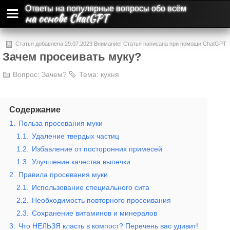
Ответы на популярные вопросы обо всём
на основе ChatGPT
Статья добавлена 29.07.2023 Внимание! Статья написана при помощи ChatGPT
Зачем просеивать муку?
и может содержать ошибки и неточности.
Вопрос:
Зачем?
Тема:
кухня
Содержание
1.
Польза просевания муки
1.1.
Удаление твердых частиц
1.2.
Избавление от посторонних примесей
1.3.
Улучшение качества выпечки
2.
Правила просевания муки
2.1.
Использование специального сита
2.2.
Необходимость повторного просеивания
2.3.
Сохранение витаминов и минералов
3.
Что НЕЛЬЗЯ класть в компост? Перечень вас удивит!