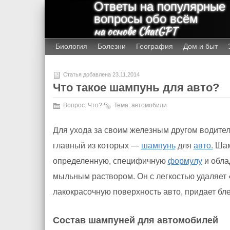
Ответы на популярные
вопросы обо всём
на основе ChatGPT
Биология
Болезни
География
Дом и быт
Статья добавлена 23.11.2014
Что такое шампунь для авто?
Вопрос:
Что?
Тема:
автомобили
Для ухода за своим железным другом водите
главный из которых —
шампунь
для
авто.
Шам
определенную, специфичную
формулу
и обла
мыльным раствором. Он с легкостью удаляет «
лакокрасочную поверхность авто, придает бл
Состав шампуней для автомобилей