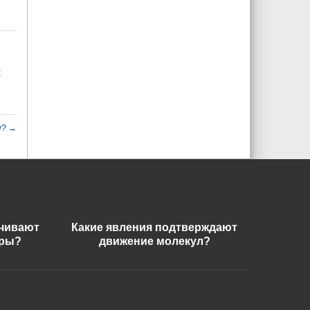
к
у?
→
ечивают
Какие явления подтверждают
еры?
движение молекул?