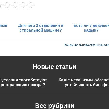
 имя
Для чего 3 отделения в
Есть ли у девуше
стиральной машине?
кадык?
Как выбрать искусственную елк
Новые статьи
е условия способствуют
Какие механизмы обесп
пространению пожара?
устойчивость биосф
Все рубрики