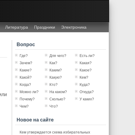
Литература
Праздники
Электроника
Вопрос
Где?
Для чего?
Есть ли?
Зачем?
Как?
Какая?
Какие?
Каким?
Какое?
Какой?
Какую?
Кем?
Когда?
Кто?
Куда?
Можно ли?
На каком?
Откуда?
или
Почему?
Сколько?
У каких?
Чем?
Что?
Новое на сайте
Кем утверждается схема избирательных