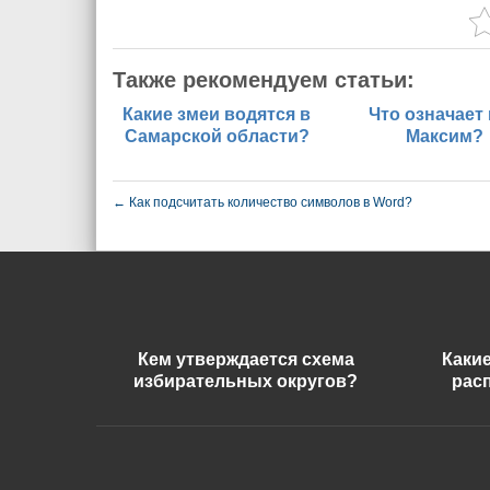
Также рекомендуем статьи:
Какие змеи водятся в
Что означает
Самарской области?
Максим?
←
Как подсчитать количество символов в Word?
Кем утверждается схема
Каки
избирательных округов?
рас