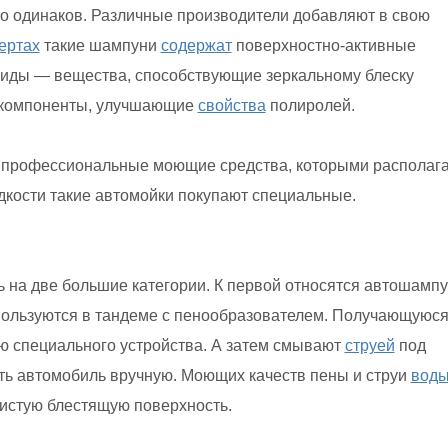
 одинаков. Различные производители добавляют в свою
ертах
такие шампуни
содержат
поверхностно-активные
нсиды — вещества, способствующие зеркальному блеску
 компоненты, улучшающие
свойства
полиролей.
профессиональные моющие средства, которыми располаг
дкости такие автомойки покупают специальные.
 на две большие категории. К первой относятся автошамп
ользуются в тандеме с пенообразователем. Получающуюс
 специального устройства. А затем смывают
струей
под
ть автомобиль вручную. Моющих качеств пены и струи
вод
чистую блестящую поверхность.