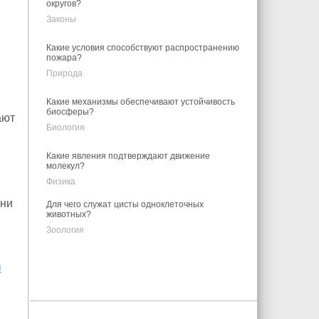
округов?
Законы
Какие условия способствуют распространению
пожара?
Природа
Какие механизмы обеспечивают устойчивость
биосферы?
ают
Биология
Какие явления подтверждают движение
молекул?
Физика
уни
Для чего служат цисты одноклеточных
животных?
я
Зоология
ы