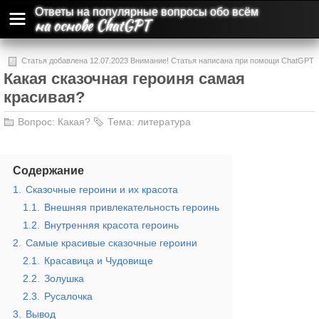
Ответы на популярные вопросы обо всём
на основе ChatGPT
Статья добавлена 12.07.2023 Внимание! Статья написана при помощи ChatGPT
Какая сказочная героиня самая
и может содержать ошибки и неточности.
красивая?
Вопрос:
Какая?
Тема:
литература
Содержание
1.
Сказочные героини и их красота
1.1.
Внешняя привлекательность героинь
1.2.
Внутренняя красота героинь
2.
Самые красивые сказочные героини
2.1.
Красавица и Чудовище
2.2.
Золушка
2.3.
Русалочка
3.
Вывод