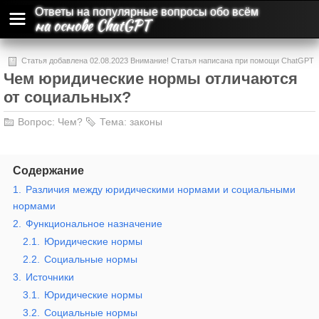
Ответы на популярные вопросы обо всём
на основе ChatGPT
Статья добавлена 02.08.2023 Внимание! Статья написана при помощи ChatGPT
Чем юридические нормы отличаются
и может содержать ошибки и неточности.
от социальных?
Вопрос:
Чем?
Тема:
законы
Содержание
1.
Различия между юридическими нормами и социальными
нормами
2.
Функциональное назначение
2.1.
Юридические нормы
2.2.
Социальные нормы
3.
Источники
3.1.
Юридические нормы
3.2.
Социальные нормы