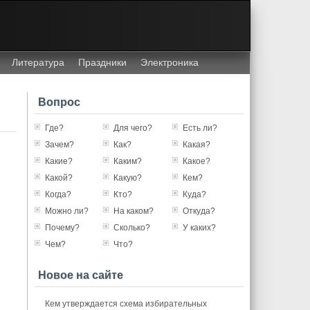
Литература
Праздники
Электроника
Вопрос
Где?
Для чего?
Есть ли?
Зачем?
Как?
Какая?
Какие?
Каким?
Какое?
Какой?
Какую?
Кем?
Когда?
Кто?
Куда?
Можно ли?
На каком?
Откуда?
Почему?
Сколько?
У каких?
Чем?
Что?
Новое на сайте
Кем утверждается схема избирательных