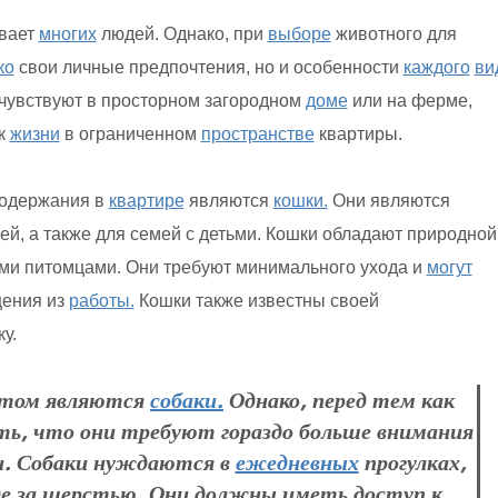
вает
многих
людей. Однако, при
выборе
животного для
ко
свои личные предпочтения, но и особенности
каждого
ви
чувствуют в просторном загородном
доме
или на ферме,
 к
жизни
в ограниченном
пространстве
квартиры.
содержания в
квартире
являются
кошки.
Они являются
й, а также для семей с детьми. Кошки обладают природной
ми питомцами. Они требуют минимального ухода и
могут
щения из
работы.
Кошки также известны своей
у.
нтом являются
собаки.
Однако, перед тем как
ть, что они требуют гораздо больше внимания
ми. Собаки нуждаются в
ежедневных
прогулках,
е за шерстью. Они должны иметь доступ к