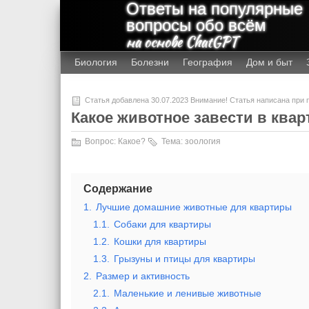
Ответы на популярные
вопросы обо всём
на основе ChatGPT
Биология
Болезни
География
Дом и быт
Статья добавлена 30.07.2023 Внимание! Статья написана при
Какое животное завести в квар
Вопрос:
Какое?
Тема:
зоология
Содержание
1.
Лучшие домашние животные для квартиры
1.1.
Собаки для квартиры
1.2.
Кошки для квартиры
1.3.
Грызуны и птицы для квартиры
2.
Размер и активность
2.1.
Маленькие и ленивые животные