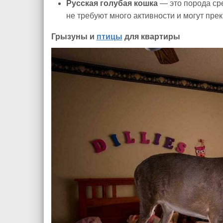
Русская голубая кошка
— это порода сре
не требуют много активности и могут прек
Грызуны и
птицы
для квартиры