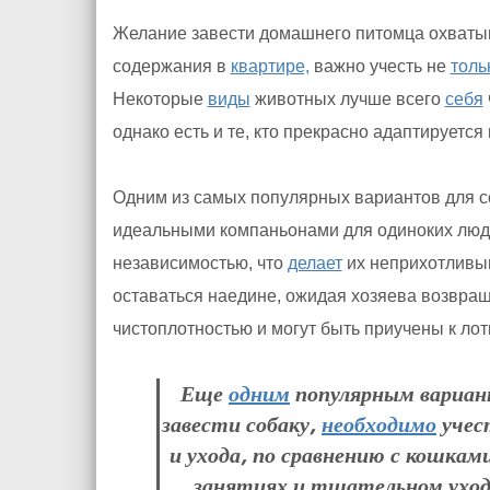
Желание завести домашнего питомца охваты
содержания в
квартире,
важно учесть не
толь
Некоторые
виды
животных лучше всего
себя
однако есть и те, кто прекрасно адаптируется
Одним из самых популярных вариантов для 
идеальными компаньонами для одиноких люде
независимостью, что
делает
их неприхотливы
оставаться наедине, ожидая хозяева возвра
чистоплотностью и могут быть приучены к лотк
Еще
одним
популярным вариа
завести собаку,
необходимо
учес
и ухода, по сравнению с кошка
занятиях и тщательном уход