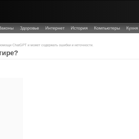
Законы
Здоровье
Интернет
История
Компьютеры
Кухня
 помощи ChatGPT и может содержать ошибки и неточности.
тире?