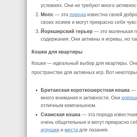
условиях. Они не требуют много активнос
Мопс
— эта
порода
известна своей добро
своих хозяев и могут прекрасно себя чувс
Йоркширский терьер
— это маленькая п
содержания. Они активны и игривы, но та
Кошки для квартиры
Кошки — идеальный выбор для квартиры. Они
пространстве для активных игр. Вот некотор
Британская короткошерстная кошка
— э
много внимания и активности. Они
хорош
отличным компаньоном.
Сиамская кошка
— эта порода известна
очень общительные и могут прекрасно себ
игрушки
и
места
для лазания.