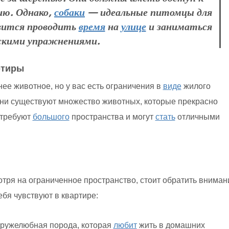
ию. Однако,
собаки
— идеальные питомцы для
вится проводить
время
на
улице
и заниматься
скими упражнениями.
ртиры
ее животное, но у вас есть ограничения в
виде
жилого
ни существуют множество животных, которые прекрасно
 требуют
большого
пространства и могут
стать
отличными
мотря на ограниченное пространство, стоит обратить вниман
бя чувствуют в квартире:
дружелюбная порода, которая
любит
жить в домашних