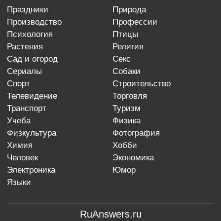
праздники
природа
производство
профессии
психология
птицы
растения
религия
сад и огород
секс
сериалы
собаки
спорт
строительство
телевидение
торговля
транспорт
туризм
учеба
физика
физкультура
фотография
химия
хобби
человек
экономика
электроника
юмор
языки
RuAnswers.ru