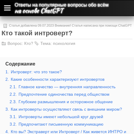
Ответы на популярные вопросы обо всём
на основе ChatGPT
Статья добавлена 09.07.2023 Внимание! Статья написана при помощи ChatGPT
Кто такой интроверт?
и может содержать ошибки и неточности.
Вопрос:
Кто?
Тема:
психология
Содержание
1.
Интроверт: что это такое?
2.
Какие особенности характеризуют интровертов
2.1.
Главное качество — внутренняя направленность
2.2.
Предпочтение одиночества перед обществом
2.3.
Глубокие размышления и осторожное общение
3.
Как интроверты осуществляют связь с внешним миром?
3.1.
Интроверты имеют небольшой круг друзей
3.2.
Предпочитают письменную коммуникацию
4.
Кто вы? Экстраверт или Интроверт / Как живется ИНТРО и