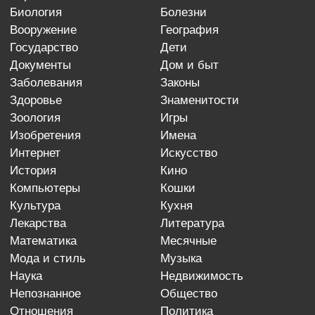
биология
болезни
вооружение
география
государство
дети
документы
дом и быт
заболевания
законы
здоровье
знаменитости
зоология
игры
изобретения
имена
интернет
искусство
история
кино
компьютеры
кошки
культура
кухня
лекарства
литература
математика
месячные
мода и стиль
музыка
наука
недвижимость
непознанное
общество
отношения
политика