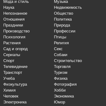
мода и стиль
музыка
наука
недвижимость
непознанное
общество
отношения
политика
праздники
природа
производство
профессии
психология
птицы
растения
религия
сад и огород
секс
сериалы
собаки
спорт
строительство
телевидение
торговля
транспорт
туризм
учеба
физика
физкультура
фотография
химия
хобби
человек
экономика
электроника
юмор