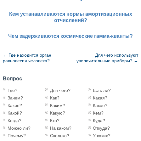
Кем устанавливаются нормы амортизационных
отчислений?
Чем задерживаются космические гамма-кванты?
←
Где находится орган
Для чего используют
равновесия человека?
увеличительные приборы?
→
Вопрос
Где?
Для чего?
Есть ли?
Зачем?
Как?
Какая?
Какие?
Каким?
Какое?
Какой?
Какую?
Кем?
Когда?
Кто?
Куда?
Можно ли?
На каком?
Откуда?
Почему?
Сколько?
У каких?