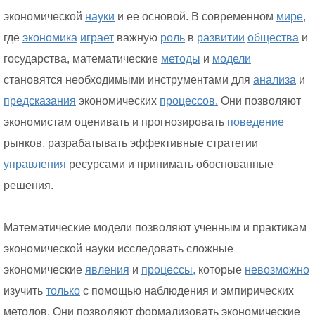
экономической
науки
и ее основой. В современном
мире,
где
экономика
играет
важную
роль
в
развитии
общества
и
государства, математические
методы
и
модели
становятся необходимыми инструментами для
анализа
и
предсказания
экономических
процессов.
Они позволяют
экономистам оценивать и прогнозировать
поведение
рынков, разрабатывать эффективные стратегии
управления
ресурсами и принимать обоснованные
решения.
Математические модели позволяют ученным и практикам
экономической науки исследовать сложные
экономические
явления
и
процессы,
которые
невозможно
изучить
только
с помощью наблюдения и эмпирических
методов. Они позволяют формализовать экономические