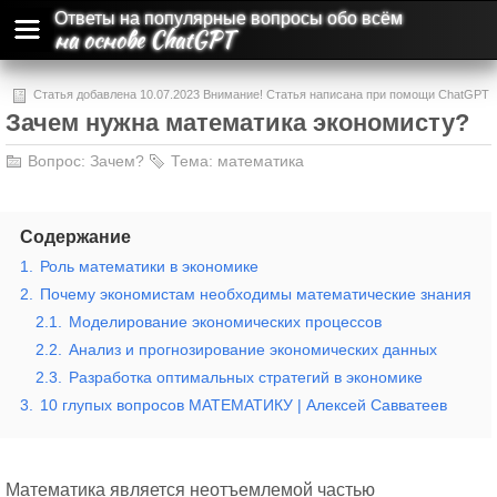
Ответы на популярные вопросы обо всём
на основе ChatGPT
Статья добавлена 10.07.2023 Внимание! Статья написана при помощи ChatGPT
Зачем нужна математика экономисту?
и может содержать ошибки и неточности.
Вопрос:
Зачем?
Тема:
математика
Содержание
1.
Роль математики в экономике
2.
Почему экономистам необходимы математические знания
2.1.
Моделирование экономических процессов
2.2.
Анализ и прогнозирование экономических данных
2.3.
Разработка оптимальных стратегий в экономике
3.
10 глупых вопросов МАТЕМАТИКУ | Алексей Савватеев
Математика является неотъемлемой частью