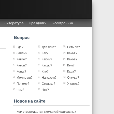
Литература
Праздники
Электроника
Вопрос
Где?
Для чего?
Есть ли?
Зачем?
Как?
Какая?
Какие?
Каким?
Какое?
Какой?
Какую?
Кем?
Когда?
Кто?
Куда?
Можно ли?
На каком?
Откуда?
Почему?
Сколько?
У каких?
Чем?
Что?
Новое на сайте
Кем утверждается схема избирательных