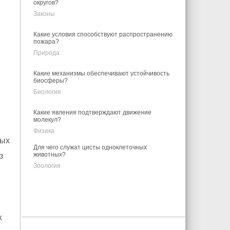
округов?
Законы
Какие условия способствуют распространению
пожара?
Природа
Какие механизмы обеспечивают устойчивость
биосферы?
Биология
Какие явления подтверждают движение
молекул?
Физика
мых
Для чего служат цисты одноклеточных
животных?
з
Зоология
х