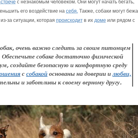
встрече
с незнакомым человеком. Они могут начать бегать,
меньшить его воздействие на
себя.
Также, собаки могут бежа
из-за ситуации, которая
происходит
в их
доме
или рядом с
обак, очень важно следить за своим питомцем
. Обеспечьте собаке достаточно физической
ум, создайте безопасную и комфортную среду
ошения
с
собакой
основаны на доверии и
любви,
тельны и заботливы к своему верному другу.