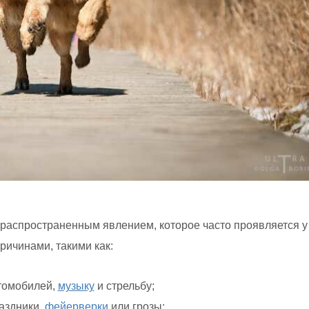
о распространенным явлением, которое часто проявляется у
ричинами, такими как:
томобилей,
музыку
и стрельбу;
раздники,
фейерверки
или грозы;