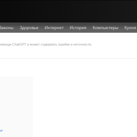
Законы
Здоровье
Интернет
История
Компьютеры
Кухня
 помощи ChatGPT и может содержать ошибки и неточности.
ы