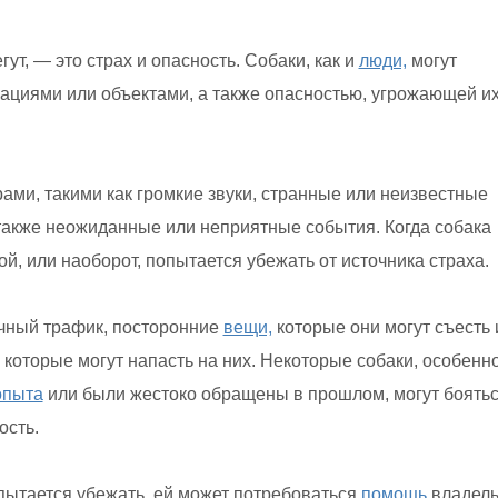
гут, — это страх и опасность. Собаки, как и
люди,
могут
ациями или объектами, а также опасностью, угрожающей и
ми, такими как громкие звуки, странные или неизвестные
также неожиданные или неприятные события. Когда собака
й, или наоборот, попытается убежать от источника страха.
ичный трафик, посторонние
вещи,
которые они могут съесть 
 которые могут напасть на них. Некоторые собаки, особенн
опыта
или были жестоко обращены в прошлом, могут боять
ость.
 пытается убежать, ей может потребоваться
помощь
владель