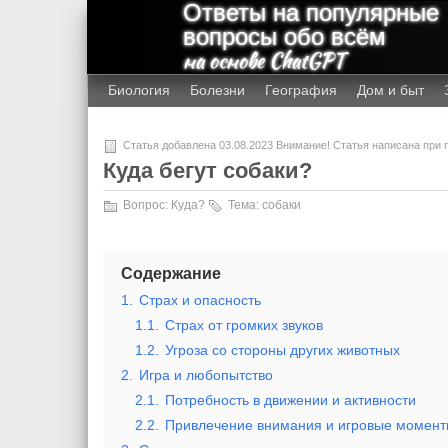
Ответы на популярные
вопросы обо всём
на основе ChatGPT
Биология
Болезни
География
Дом и быт
Статья добавлена 03.08.2023 Внимание! Статья написана при
Куда бегут собаки?
Вопрос:
Куда?
Тема:
собаки
Содержание
1.
Страх и опасность
1.1.
Страх от громких звуков
1.2.
Угроза со стороны других животных
2.
Игра и любопытство
2.1.
Потребность в движении и активности
2.2.
Привлечение внимания и игровые момент