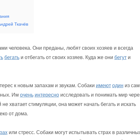
ания
Андрей Ткачёв
ми человека. Они преданы, любят своих хозяев и всегда
ть
бегать
и отбегать от своих хозяев. Куда же они
бегут
и
нтерес к новым запахам и звукам. Собаки
имеют
один
из са
тных. Им
очень
интересно
исследовать и понимать мир чере
 не хватает стимуляции, она может начать бегать и искать
еко от дома.
рах
или стресс. Собаки могут испытывать страх в различны