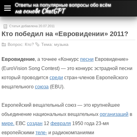
Ответы на популярные вопросы обо всём
на основе ChatGPT
Статья добавлена 20.07.2011
Кто победил на «Евровидении» 2011?
Вопрос:
Кто?
Тема:
музыка
Евровидение
, а точнее «Конкурс
песни
Евровидение»
(EuroVision Song Contest) — это конкурс эстрадной песни
который проводится
среди
стран-членов Европейского
вещательного
союза
(EBU).
Европейский вещательный союз — это крупнейшее
объединение национальных вещательных
организаций
в
мире.
ЕВС
создан
12
февраля
1950 года 23-мя
европейскими
теле-
и радиокомпаниями