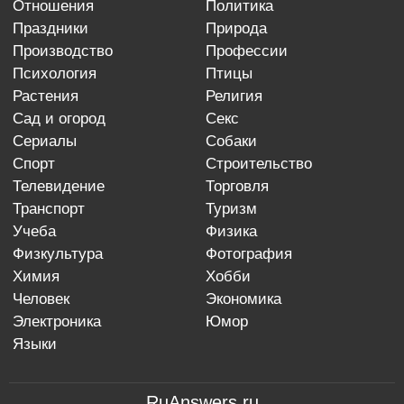
отношения
политика
праздники
природа
производство
профессии
психология
птицы
растения
религия
сад и огород
секс
сериалы
собаки
спорт
строительство
телевидение
торговля
транспорт
туризм
учеба
физика
физкультура
фотография
химия
хобби
человек
экономика
электроника
юмор
языки
RuAnswers.ru