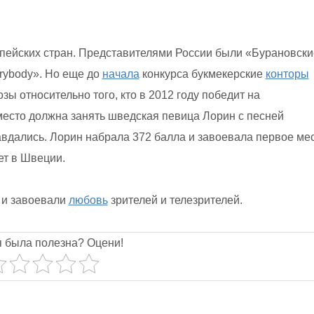
пейских стран. Представителями России были «Бурановски
rybody». Но еще до
начала
конкурса букмекерские
конторы
озы относительно того, кто в 2012 году победит на
место должна занять шведская певица Лорин с песней
авдались. Лорин набрала 372 балла и завоевала первое мес
т в Швеции.
 и завоевали
любовь
зрителей и телезрителей.
я была полезна? Оцени!