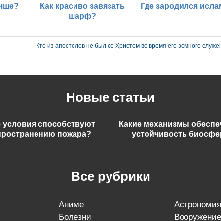
учше?
Как красиво завязать
Где зародился исла
шарф?
Кто из апостолов не был со Христом во время его земного служе
Новые статьи
е условия способствуют
Какие механизмы обесп
пространению пожара?
устойчивость биосф
Все рубрики
аниме
астрономия
болезни
вооружение