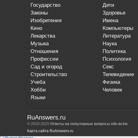
государство
дети
законы
здоровье
изобретения
имена
кино
компьютеры
лекарства
литература
музыка
наука
отношения
политика
профессии
психология
сад и огород
секс
строительство
телевидение
учеба
физика
хобби
человек
языки
RuAnswers.ru
© 2010-2025
Ответы на популярные вопросы обо всём
Карта сайта RuAnswers.ru