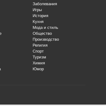
заболевания
игры
история
кухня
мода и стиль
е
общество
производство
религия
спорт
туризм
я
химия
а
юмор