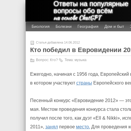
Ответы на популярные
вопросы обо всём
на основе ChatGPT
Биология
Болезни
География
Дом и быт
Статья добавлена 14.06.2012
Кто победил в Евровидении 20
Вопрос:
Кто?
Тема:
музыка
Ежегодно, начиная с 1956 года, Европейски
в котором участвуют
страны
Европейского ве
Песенный конкурс «Евровидение 2012» — это 
мая. Местом проведения конкурса стала сто
получил после того, как дуэт «Ell & Nikki»,
2011»,
занял
первое
место.
Для проведения к