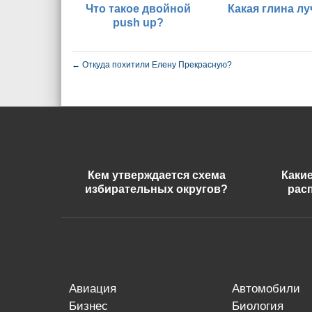
Что такое двойной
Какая глина л
push up?
←
Откуда похитили Елену Прекрасную?
Кем утверждается схема
Каки
избирательных округов?
рас
авиация
автомобили
бизнес
биология