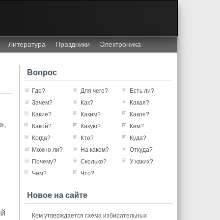
Литература
Праздники
Электроника
Вопрос
Где?
Для чего?
Есть ли?
Зачем?
Как?
Какая?
Какие?
Каким?
Какое?
»,
Какой?
Какую?
Кем?
Когда?
Кто?
Куда?
Можно ли?
На каком?
Откуда?
Почему?
Сколько?
У каких?
Чем?
Что?
Новое на сайте
ый
Кем утверждается схема избирательных