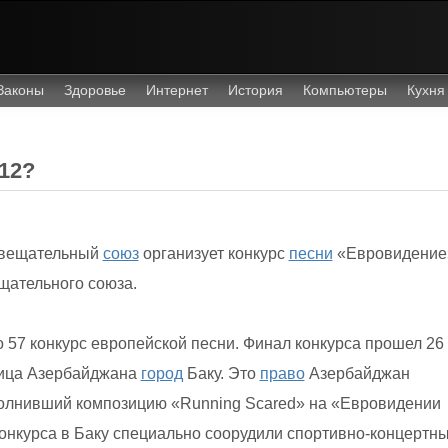
Законы
Здоровье
Интернет
История
Компьютеры
Кухня
12?
й вещательный
союз
организует конкурс
песни
«Евровидение
щательного союза.
57 конкурс европейской песни. Финал конкурса прошел 26
лица Азербайджана
город
Баку. Это
право
Азербайджан
 исполнивший композицию «Running Scared» на «Евровидении
онкурса в Баку специально соорудили спортивно-концертн