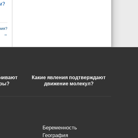
м?
ния?
→
ечивают
Какие явления подтверждают
еры?
движение молекул?
беременность
география