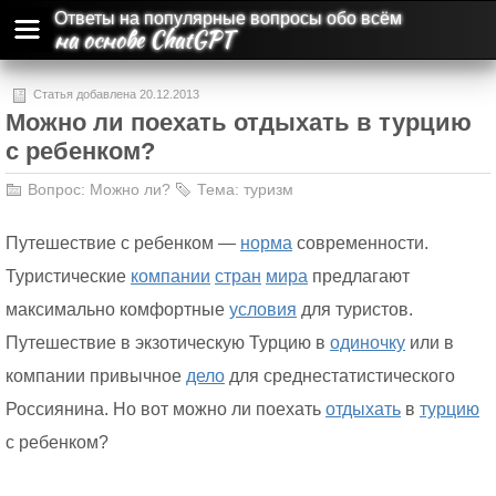
Ответы на популярные вопросы обо всём
на основе ChatGPT
Статья добавлена 20.12.2013
Можно ли поехать отдыхать в турцию
с ребенком?
Вопрос:
Можно ли?
Тема:
туризм
Путешествие с ребенком —
норма
современности.
Туристические
компании
стран
мира
предлагают
максимально комфортные
условия
для туристов.
Путешествие в экзотическую Турцию в
одиночку
или в
компании привычное
дело
для среднестатистического
Россиянина. Но вот можно ли поехать
отдыхать
в
турцию
с ребенком?