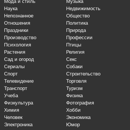
мода и стиль
музыка
наука
недвижимость
непознанное
общество
отношения
политика
праздники
природа
производство
профессии
психология
птицы
растения
религия
сад и огород
секс
сериалы
собаки
спорт
строительство
телевидение
торговля
транспорт
туризм
учеба
физика
физкультура
фотография
химия
хобби
человек
экономика
электроника
юмор