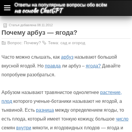
Ответы на популярные вопросы обо всём
на основе ChatGPT
Статья добавлена 08.11.2012
Почему арбуз — ягода?
Вопрос:
Почему?
Тема:
сад и огород
Часто можно слышать, как
арбуз
называют большой
вкусной ягодой. Но
правда
ли арбуз –
ягода?
Давайте
попробуем разобраться.
Арбузом называют травянистое однолетнее
растение,
плод
которого ученые-ботаники называют не ягодой, а
тыквиной. Есть
разница
между определением ягоды, то
есть плода, который имеет тонкую кожицу, большое
число
семян
внутри
мякоти, и ягодовидных плодов — ягода и