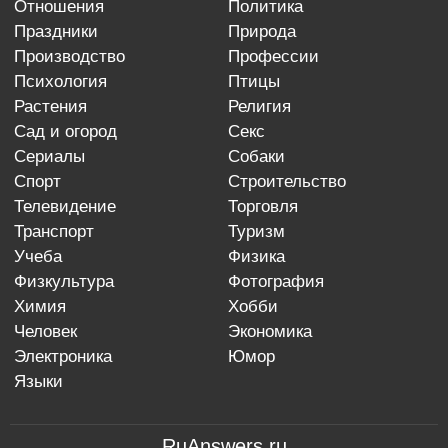
отношения
политика
праздники
природа
производство
профессии
психология
птицы
растения
религия
сад и огород
секс
сериалы
собаки
спорт
строительство
телевидение
торговля
транспорт
туризм
учеба
физика
физкультура
фотография
химия
хобби
человек
экономика
электроника
юмор
языки
RuAnswers.ru