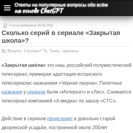
Ответы на популярные вопросы обо всём
на основе ChatGPT
Статья добавлена 25.05.2011
Сколько серий в сериале «Закрытая
школа»?
Вопрос:
Сколько?
Тема:
сериалы
«Закры́тая шко́ла»
это наш, российский полумистический
телесериал, примерая адаптация испанского
телесериалас названием
«
Чёрная лагуна
»
. Пилотные
названия
у
сериала
были «Интернат» и «Лес». Снимается
телесериал компанией «А-медиа» по заказу «СТС».
Действие в сериале
происходит
в довольно старой
дворянской усадьбе, построенной около 200лет