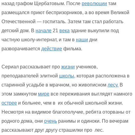
назад графом Щербатовым. После
революции
там
размещался приют беспризорников, а во время Великой
Отечественной — госпиталь. Затем там стал работать
детский дом. В
начале
21
века
здание выкупили под
частную школу-интернат, и там в
наши
дни
разворачивается
действие
фильма.
Сериал рассказывает про
жизни
учеников,
преподавателей элитной
школы,
которая расположена в
старинной усадьбе в мрачном, но живописном
лесу.
В
этом замкнутом
мире
все переживания выглядят намного
острее
и больнее, чем в их обычной школьной жизни.
Несмотря на видимое благополучие, ребята оторваны от
родного дома, они
очень
ранимы и одиноки. По вечерам
рассказывают друг другу страшилки про лес.