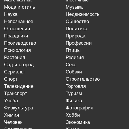
мода и стиль
музыка
наука
недвижимость
непознанное
общество
отношения
политика
праздники
природа
производство
профессии
психология
птицы
растения
религия
сад и огород
секс
сериалы
собаки
спорт
строительство
телевидение
торговля
транспорт
туризм
учеба
физика
физкультура
фотография
химия
хобби
человек
экономика