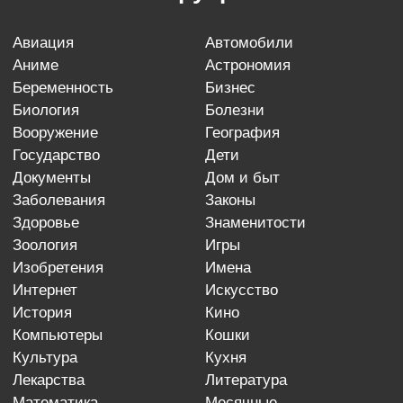
авиация
автомобили
аниме
астрономия
беременность
бизнес
биология
болезни
вооружение
география
государство
дети
документы
дом и быт
заболевания
законы
здоровье
знаменитости
зоология
игры
изобретения
имена
интернет
искусство
история
кино
компьютеры
кошки
культура
кухня
лекарства
литература
математика
месячные