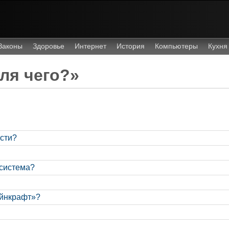
Законы
Здоровье
Интернет
История
Компьютеры
Кухня
ля чего?»
сти?
 система?
айнкрафт»?