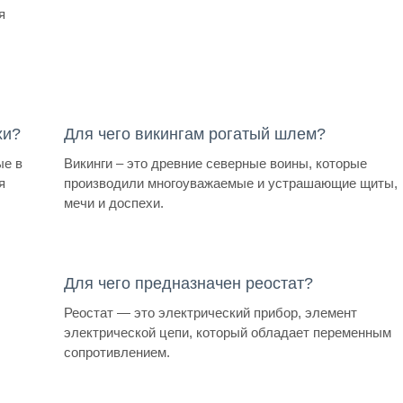
я
хи?
Для чего викингам рогатый шлем?
ые в
Викинги – это древние северные воины, которые
я
производили многоуважаемые и устрашающие щиты,
мечи и доспехи.
Для чего предназначен реостат?
Реостат — это электрический прибор, элемент
электрической цепи, который обладает переменным
сопротивлением.