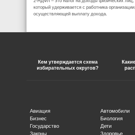
2-НДФЛ – это налог на доходы физических лиц,
который удерживается с работника организации
осуществляющей выплату дохода.
Кем утверждается схема
Каки
избирательных округов?
рас
авиация
автомобили
бизнес
биология
государство
дети
законы
здоровье