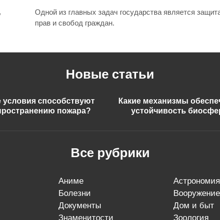
,
Одной из главных задач государства является защит
прав и свобод граждан.
Новые статьи
е условия способствуют
Какие механизмы обесп
пространению пожара?
устойчивость биосф
Все рубрики
аниме
астрономия
болезни
вооружение
документы
дом и быт
знаменитости
зоология