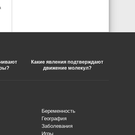
а
ечивают
Какие явления подтверждают
еры?
движение молекул?
беременность
география
заболевания
игры