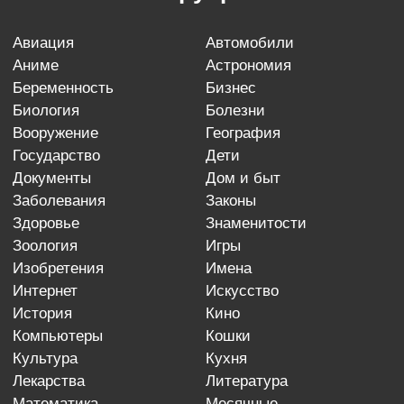
авиация
автомобили
аниме
астрономия
беременность
бизнес
биология
болезни
вооружение
география
государство
дети
документы
дом и быт
заболевания
законы
здоровье
знаменитости
зоология
игры
изобретения
имена
интернет
искусство
история
кино
компьютеры
кошки
культура
кухня
лекарства
литература
математика
месячные