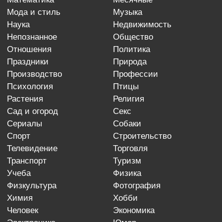
мода и стиль
музыка
наука
недвижимость
непознанное
общество
отношения
политика
праздники
природа
производство
профессии
психология
птицы
растения
религия
сад и огород
секс
сериалы
собаки
спорт
строительство
телевидение
торговля
транспорт
туризм
учеба
физика
физкультура
фотография
химия
хобби
человек
экономика