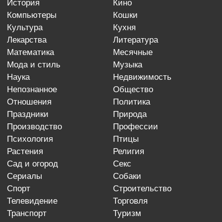
история
кино
компьютеры
кошки
культура
кухня
лекарства
литература
математика
месячные
мода и стиль
музыка
наука
недвижимость
непознанное
общество
отношения
политика
праздники
природа
производство
профессии
психология
птицы
растения
религия
сад и огород
секс
сериалы
собаки
спорт
строительство
телевидение
торговля
транспорт
туризм