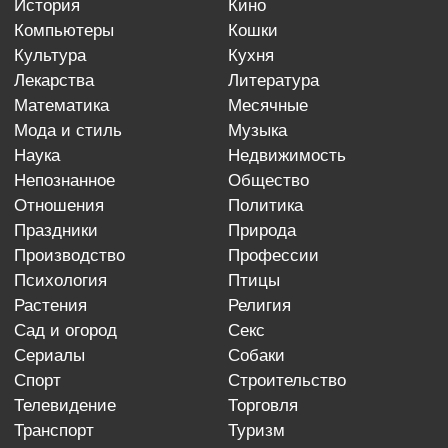
история
кино
компьютеры
кошки
культура
кухня
лекарства
литература
математика
месячные
мода и стиль
музыка
наука
недвижимость
непознанное
общество
отношения
политика
праздники
природа
производство
профессии
психология
птицы
растения
религия
сад и огород
секс
сериалы
собаки
спорт
строительство
телевидение
торговля
транспорт
туризм