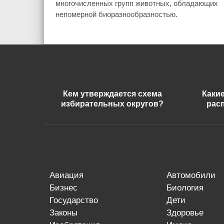
многочисленных групп животных, обладающих
непомерной биоразнообразностью.
Кем утверждается схема
Каки
избирательных округов?
рас
авиация
автомобили
бизнес
биология
государство
дети
законы
здоровье