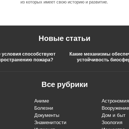
из которых имеет свою историю и развитие.
Новые статьи
е условия способствуют
Какие механизмы обесп
пространению пожара?
устойчивость биосф
Все рубрики
аниме
астрономия
болезни
вооружение
документы
дом и быт
знаменитости
зоология