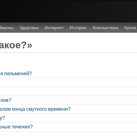
Законы
Здоровье
Интернет
История
Компьютеры
Кухня
акое?»
ия пельменей?
слов?
чалом конца смутного времени?
у?
шные течения?