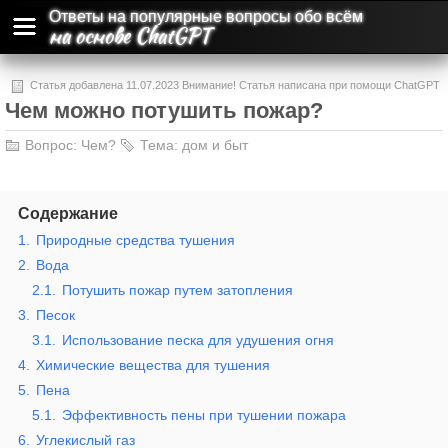
Ответы на популярные вопросы обо всём
на основе ChatGPT
Статья добавлена 11.07.2023 Внимание! Статья написана при помощи ChatGPT
Чем можно потушить пожар?
и может содержать ошибки и неточности.
Вопрос:
Чем?
Тема:
дом и быт
Содержание
1.
Природные средства тушения
2.
Вода
2.1.
Потушить пожар путем затопления
3.
Песок
3.1.
Использование песка для удушения огня
4.
Химические вещества для тушения
5.
Пена
5.1.
Эффективность пены при тушении пожара
6.
Углекислый газ