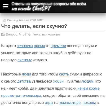
Ответы на популярные вопросы обо всём
на основе ChatGPT
Статья добавлена 27.01.2012
Что делать, если скучно?
Вопрос:
Что?
Тема:
психология
Каждого
человека
время
от
времени
посещает скука и
уныние, которые достаточно пагубно действуют на
нервную
систему
каждого.
Некоторые
люди
для того чтобы
снять
скуку и депрессию
с самого
детства
увлекаются
хобби.
Ну а тем
людям,
кто
не имеет хобби, да и заняться практически
нечем
кроме
просмотра
телевизора,
следует обратит своё внимание на
достаточно популярные
игры
на
компьютере,
походы
в