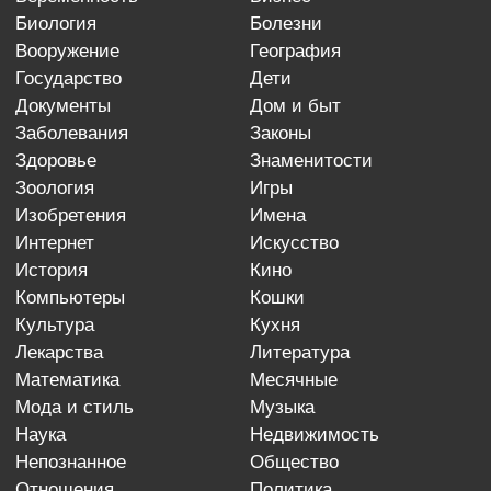
биология
болезни
вооружение
география
государство
дети
документы
дом и быт
заболевания
законы
здоровье
знаменитости
зоология
игры
изобретения
имена
интернет
искусство
история
кино
компьютеры
кошки
культура
кухня
лекарства
литература
математика
месячные
мода и стиль
музыка
наука
недвижимость
непознанное
общество
отношения
политика