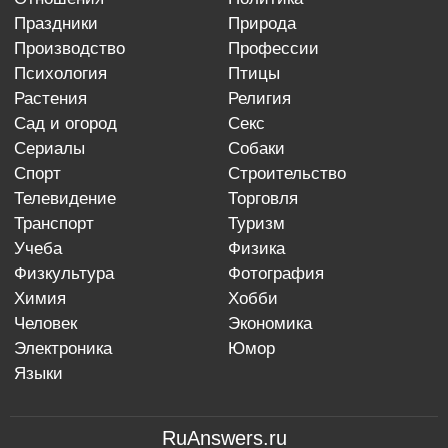
праздники
природа
производство
профессии
психология
птицы
растения
религия
сад и огород
секс
сериалы
собаки
спорт
строительство
телевидение
торговля
транспорт
туризм
учеба
физика
физкультура
фотография
химия
хобби
человек
экономика
электроника
юмор
языки
RuAnswers.ru