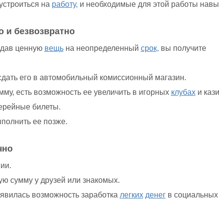
 устроиться на
работу,
и необходимые для этой работы навы
 и безвозвратно
 сдав ценную
вещь
на неопределенный
срок,
вы получите
сдать его в автомобильный комиссионный магазин.
мму, есть возможность ее увеличить в игорных
клубах
и кази
ерейные билеты.
ыполнить ее позже.
чно
ии.
ю сумму у друзей или знакомых.
явилась возможность заработка
легких
денег
в социальных