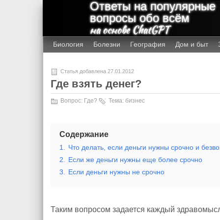
Ответы на популярные
вопросы обо всём
на основе ChatGPT
Биология
Болезни
География
Дом и быт
Статья добавлена 27.01.2012
Где взять денег?
Вопрос:
Где?
Тема:
бизнес
Содержание
1.
Что делать, если деньги нужны срочно и безв
2.
Если же деньги нужны еще более срочно
3.
Если деньги нужны не срочно
Таким вопросом задается каждый здравомы