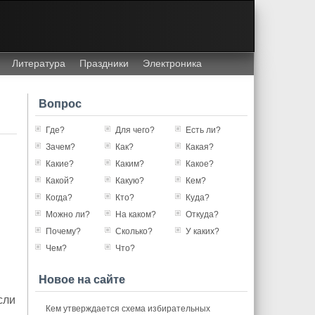
Литература
Праздники
Электроника
Вопрос
Где?
Для чего?
Есть ли?
Зачем?
Как?
Какая?
Какие?
Каким?
Какое?
Какой?
Какую?
Кем?
Когда?
Кто?
Куда?
Можно ли?
На каком?
Откуда?
Почему?
Сколько?
У каких?
Чем?
Что?
Новое на сайте
сли
Кем утверждается схема избирательных