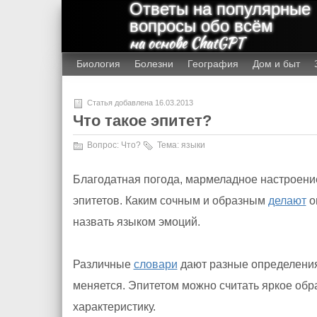
Ответы на популярные
вопросы обо всём
на основе ChatGPT
Биология
Болезни
География
Дом и быт
Статья добавлена 16.03.2013
Что такое эпитет?
Вопрос:
Что?
Тема:
языки
Благодатная погода, мармеладное настроени
эпитетов. Каким сочным и образным
делают
о
назвать языком эмоций.
Различные
словари
дают разные определения 
меняется. Эпитетом можно считать яркое об
характеристику.