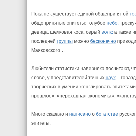
Пока не существует единой общепринятой
те
общепринятые эпитеты: голубое
небо,
треску
девица, шелковая коса, серый
волк;
а также и
последней
группы
можно
бесконечно
приводит
Маяковского…
Любители статистики наверняка посчитают, чт
слово, у представителей точных
наук
– гораз
творческих в умении жонглировать эпитетам
прошлое», «переходная экономика», «констр
Много сказано и
написано
о
богатстве
русско
эпитеты.