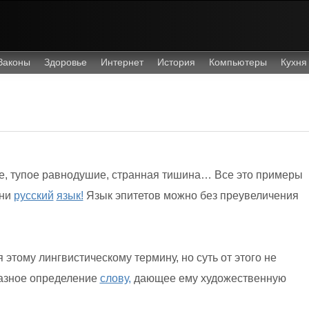
Законы
Здоровье
Интернет
История
Компьютеры
Кухня
е, тупое равнодушие, странная тишина… Все это примеры
ни
русский
язык!
Язык эпитетов можно без преувеличения
этому лингвистическому термину, но суть от этого не
разное определение
слову,
дающее ему художественную