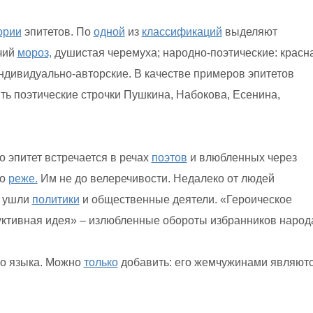
ории
эпитетов. По
одной
из
классификаций
выделяют
чий
мороз,
душистая черемуха; народно-поэтические: красн
ндивидуально-авторские. В качестве примеров эпитетов
ь поэтические строчки Пушкина, Набокова, Есенина,
о эпитет встречается в речах
поэтов
и влюбленных через
до
реже.
Им не до велеречивости. Недалеко от людей
и ушли
политики
и общественные деятели. «Героическое
уктивная идея» – излюбленные обороты избранников народ
го языка. Можно
только
добавить: его жемчужинами являют