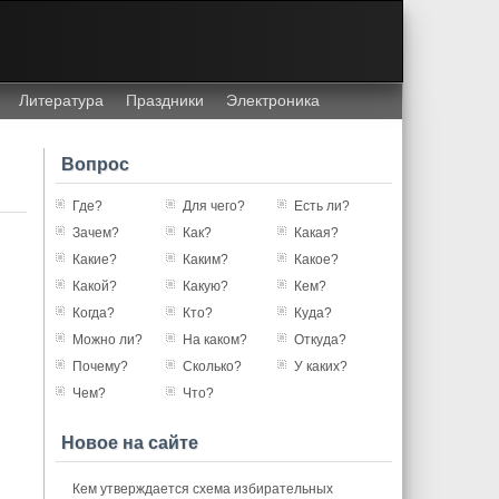
Литература
Праздники
Электроника
Вопрос
Где?
Для чего?
Есть ли?
Зачем?
Как?
Какая?
Какие?
Каким?
Какое?
Какой?
Какую?
Кем?
Когда?
Кто?
Куда?
Можно ли?
На каком?
Откуда?
Почему?
Сколько?
У каких?
Чем?
Что?
Новое на сайте
Кем утверждается схема избирательных