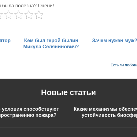
я была полезна? Оцени!
ятор
Кем был герой былин
Зачем нужен муж
Микула Селянинович?
Есть ли любов
Новые статьи
е условия способствуют
Какие механизмы обесп
пространению пожара?
устойчивость биосф