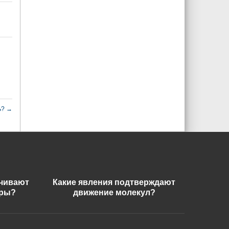
?
ь?
→
ечивают
Какие явления подтверждают
еры?
движение молекул?