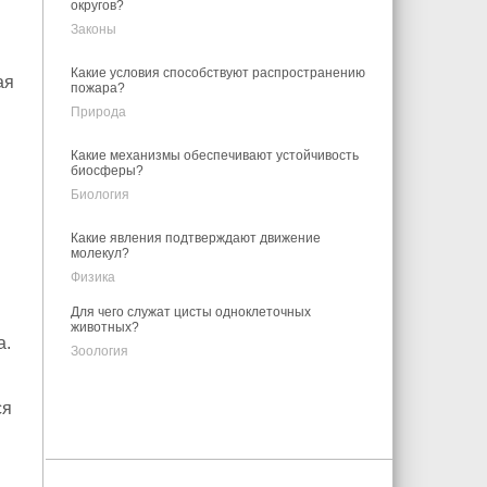
округов?
Законы
Какие условия способствуют распространению
ая
пожара?
Природа
Какие механизмы обеспечивают устойчивость
биосферы?
Биология
Какие явления подтверждают движение
молекул?
Физика
Для чего служат цисты одноклеточных
животных?
а.
Зоология
ся