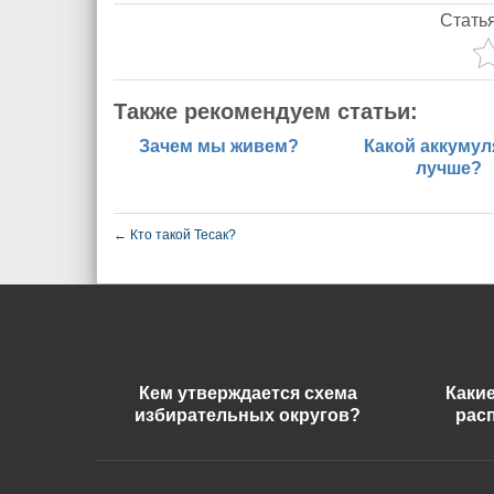
Стать
Также рекомендуем статьи:
Зачем мы живем?
Какой аккумул
лучше?
←
Кто такой Тесак?
Кем утверждается схема
Каки
избирательных округов?
рас