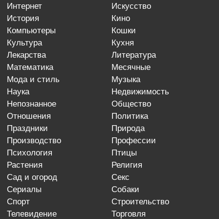
интернет
искусство
история
кино
компьютеры
кошки
культура
кухня
лекарства
литература
математика
месячные
мода и стиль
музыка
наука
недвижимость
непознанное
общество
отношения
политика
праздники
природа
производство
профессии
психология
птицы
растения
религия
сад и огород
секс
сериалы
собаки
спорт
строительство
телевидение
торговля