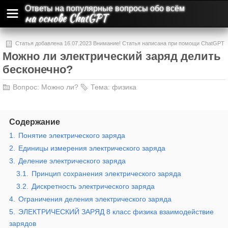
Ответы на популярные вопросы обо всём
на основе ChatGPT
Статья добавлена 16.07.2023 Внимание! Статья написана при помощи ChatGPT
Можно ли электрический заряд делить
и может содержать ошибки и неточности.
бесконечно?
Вопрос:
Можно ли?
Тема:
физика
Содержание
1.
Понятие электрического заряда
2.
Единицы измерения электрического заряда
3.
Деление электрического заряда
3.1.
Принцип сохранения электрического заряда
3.2.
Дискретность электрического заряда
4.
Ограничения деления электрического заряда
5.
ЭЛЕКТРИЧЕСКИЙ ЗАРЯД 8 класс физика взаимодействие
зарядов