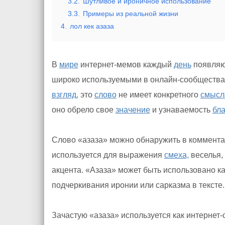
3.2.
Шутливое и ироничное использование
3.3.
Примеры из реальной жизни
4.
лол кек азаза
В
мире
интернет-мемов каждый
день
появляю
широко используемыми в онлайн-сообществах
взгляд,
это
слово
не имеет конкретного
смысл
оно обрело свое
значение
и узнаваемость
бл
Слово «азаза» можно обнаружить в коммента
используется для выражения
смеха,
веселья,
акцента. «Азаза» может быть использовано ка
подчеркивания иронии или сарказма в тексте.
Зачастую «азаза» используется как интернет-