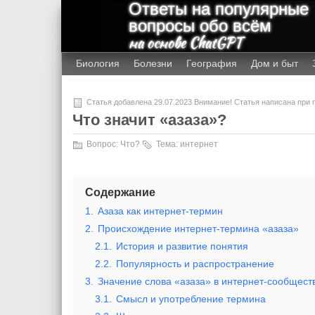
Ответы на популярные
вопросы обо всём
на основе ChatGPT
Биология
Болезни
География
Дом и быт
Статья добавлена 29.07.2023 Внимание! Статья написана при
Что значит «азаза»?
Вопрос:
Что?
Тема:
интернет
Содержание
1.
Азаза как интернет-термин
2.
Происхождение интернет-термина «азаза»
2.1.
История и развитие понятия
2.2.
Популярность и распространение
3.
Значение слова «азаза» в интернет-сообщест
3.1.
Смысл и употребление термина