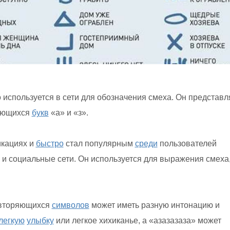
 используется в сети для обозначения смеха. Он представл
ряющихся
букв
«а» и «з».
икациях и
быстро
стал популярным
среди
пользователей
 и социальные сети. Он используется для выражения смеха
овторяющихся
символов
может иметь разную интонацию и
легкую
улыбку
или легкое хихиканье, а «азазазаза» может