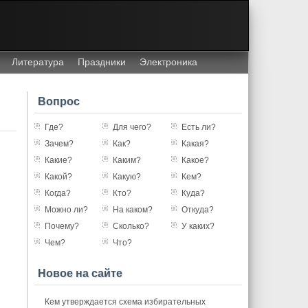
Литература
Праздники
Электроника
Вопрос
Где?
Для чего?
Есть ли?
Зачем?
Как?
Какая?
Какие?
Каким?
Какое?
Какой?
Какую?
Кем?
Когда?
Кто?
Куда?
Можно ли?
На каком?
Откуда?
Почему?
Сколько?
У каких?
Чем?
Что?
Новое на сайте
Кем утверждается схема избирательных