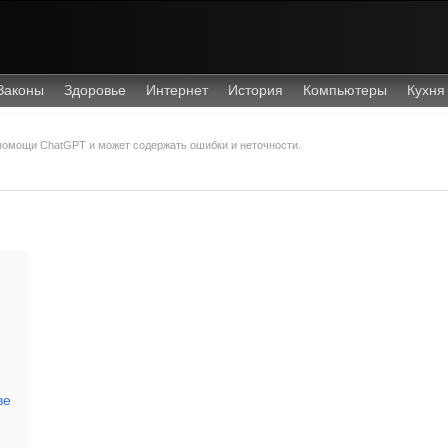
Законы
Здоровье
Интернет
История
Компьютеры
Кухня
 помощи ChatGPT и может содержать ошибки и неточности.
ве