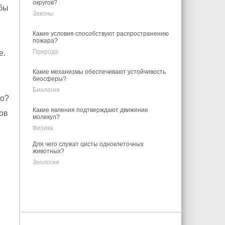
округов?
 бы
Законы
Какие условия способствуют распространению
пожара?
Природа
е.
Какие механизмы обеспечивают устойчивость
биосферы?
Биология
го?
Какие явления подтверждают движение
ов
молекул?
Физика
Для чего служат цисты одноклеточных
животных?
Зоология