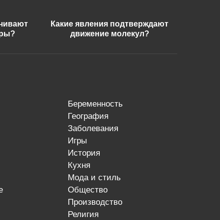
ечивают
Какие явления подтверждают
еры?
движение молекул?
беременность
география
заболевания
игры
история
кухня
мода и стиль
е
общество
производство
религия