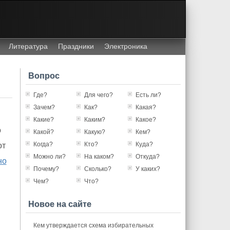
Литература
Праздники
Электроника
Вопрос
Где?
Для чего?
Есть ли?
Зачем?
Как?
Какая?
Какие?
Каким?
Какое?
о
Какой?
Какую?
Кем?
Когда?
Кто?
Куда?
от
Можно ли?
На каком?
Откуда?
но
Почему?
Сколько?
У каких?
Чем?
Что?
Новое на сайте
Кем утверждается схема избирательных