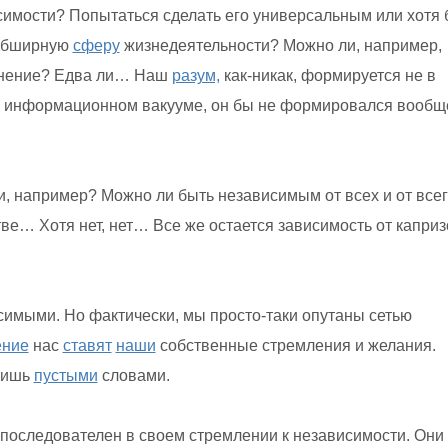
исимости? Попытаться сделать его универсальным или хотя
 обширную
сферу
жизнедеятельности? Можно ли, например,
мнение? Едва ли… Наш
разум,
как-никак, формируется не в
 в информационном вакууме, он бы не формировался вообщ
и, например? Можно ли быть независимым от всех и от все
тве… Хотя нет, нет… Все же остается зависимость от каприз
имыми. Но фактически, мы просто-таки опутаны сетью
ение
нас
ставят
наши
собственные стремления и желания.
лишь
пустыми
словами.
последователен в своем стремлении к независимости. Они