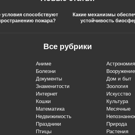
е условия способствуют
Какие механизмы обесп
пространению пожара?
устойчивость биосф
Все рубрики
аниме
астрономия
болезни
вооружение
документы
дом и быт
знаменитости
зоология
интернет
искусство
кошки
культура
математика
месячные
недвижимость
непознанно
праздники
природа
птицы
растения