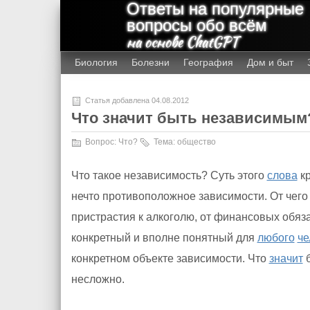
Ответы на популярные
вопросы обо всём
на основе ChatGPT
Биология
Болезни
География
Дом и быт
Статья добавлена 04.08.2012
Что значит быть независимым
Вопрос:
Что?
Тема:
общество
Что такое независимость? Суть этого
слова
кр
нечто противоположное зависимости. От чего
пристрастия к алкоголю, от финансовых обяз
конкретный и вполне понятный для
любого
че
конкретном объекте зависимости. Что
значит
б
несложно.