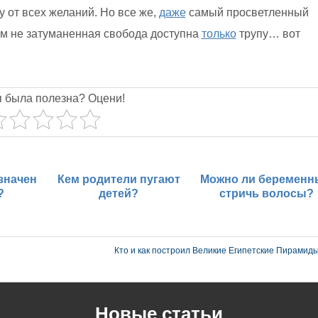
у от всех желаний. Но все же,
даже
самый просветленный
ем не затуманенная свобода доступна
только
трупу… вот
я была полезна? Оцени!
значен
Кем родители пугают
Можно ли беремен
?
детей?
стричь волосы?
Кто и как построил Великие Египетские Пирамид
Новые статьи