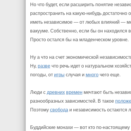
Но что будет, если расширить понятие незав
распространить на какую-нибудь достаточно
иметь независимое — от любых влияний — 
вакууме. Собственно, если бы он находился
Просто остался бы на младенческом уровне.
Ну а что на счет экономической независимост
Ну,
разве
что речь идет о натуральном хозяйс
погоды, от
игры
случая и
много
чего еще.
Люди с
древних
времен
мечтают быть независ
разнообразных зависимостей. В такое
полож
Поэтому
свобода
и независимость остаются 
Буддийские монахи — вот кто по-настоящему 