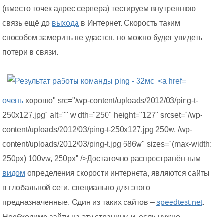
(вместо точек адрес сервера) тестируем внутреннюю
связь ещё до
выхода
в Интернет. Скорость таким
способом замерить не удастся, но можно будет увидеть
потери в связи.
очень
хорошо" src="/wp-content/uploads/2012/03/ping-t-
250x127.jpg" alt="" width="250" height="127" srcset="/wp-
content/uploads/2012/03/ping-t-250x127.jpg 250w, /wp-
content/uploads/2012/03/ping-t.jpg 686w" sizes="(max-width:
250px) 100vw, 250px" />Достаточно распространённым
видом
определения скорости интернета, являются сайты
в глобальной сети, специально для этого
предназначенные. Один из таких сайтов –
speedtest.net
.
Необходимо зайти на эту страницу, и, если нужно,