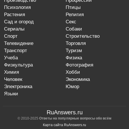
производство
профессии
психология
птицы
растения
религия
сад и огород
секс
сериалы
собаки
спорт
строительство
телевидение
торговля
транспорт
туризм
учеба
физика
физкультура
фотография
химия
хобби
человек
экономика
электроника
юмор
языки
RuAnswers.ru
© 2010-2025
Ответы на популярные вопросы обо всём
Карта сайта RuAnswers.ru