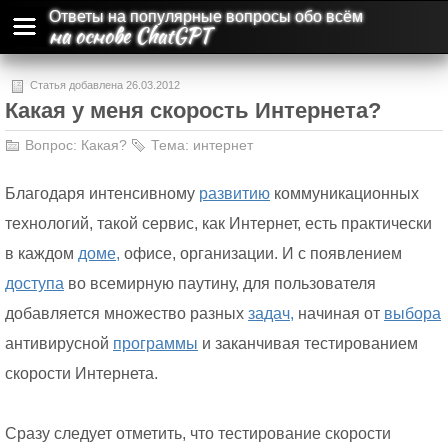
Ответы на популярные вопросы обо всём
на основе ChatGPT
Статья добавлена 26.03.2012
Какая у меня скорость Интернета?
Вопрос:
Какая?
Тема:
интернет
Благодаря интенсивному
развитию
коммуникационных
технологий, такой сервис, как Интернет, есть практически
в каждом
доме,
офисе, организации. И с появлением
доступа
во всемирную паутину, для пользователя
добавляется множество разных
задач,
начиная от
выбора
антивирусной
программы
и заканчивая тестированием
скорости Интернета.
Сразу следует отметить, что тестирование скорости