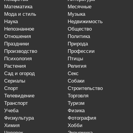
математика
месячные
мода и стиль
музыка
наука
недвижимость
непознанное
общество
отношения
политика
праздники
природа
производство
профессии
психология
птицы
растения
религия
сад и огород
секс
сериалы
собаки
спорт
строительство
телевидение
торговля
транспорт
туризм
учеба
физика
физкультура
фотография
химия
хобби
человек
экономика