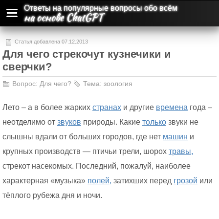
Ответы на популярные вопросы обо всём
на основе ChatGPT
Статья добавлена 07.12.2013
Для чего стрекочут кузнечики и
сверчки?
Вопрос:
Для чего?
Тема:
зоология
Лето – а в более жарких
странах
и другие
времена
года –
неотделимо от
звуков
природы. Какие
только
звуки не
слышны вдали от больших городов, где нет
машин
и
крупных производств — птичьи трели, шорох
травы,
стрекот насекомых. Последний, пожалуй, наиболее
характерная «музыка»
полей,
затихших перед
грозой
или
тёплого рубежа дня и ночи.