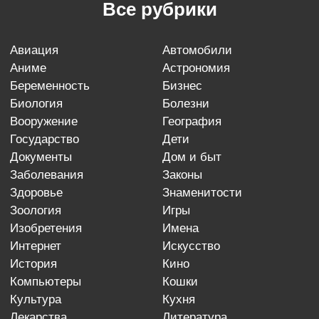
Все рубрики
авиация
автомобили
аниме
астрономия
беременность
бизнес
биология
болезни
вооружение
география
государство
дети
документы
дом и быт
заболевания
законы
здоровье
знаменитости
зоология
игры
изобретения
имена
интернет
искусство
история
кино
компьютеры
кошки
культура
кухня
лекарства
литература