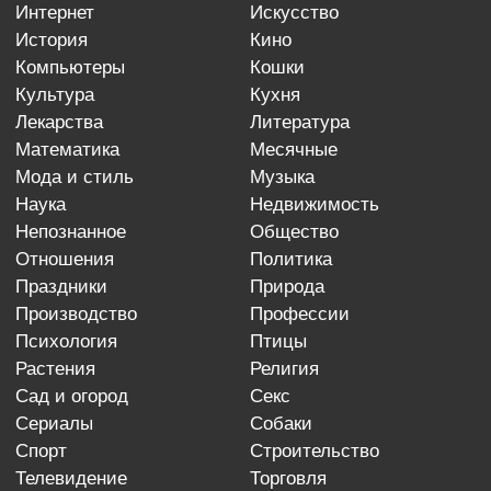
интернет
искусство
история
кино
компьютеры
кошки
культура
кухня
лекарства
литература
математика
месячные
мода и стиль
музыка
наука
недвижимость
непознанное
общество
отношения
политика
праздники
природа
производство
профессии
психология
птицы
растения
религия
сад и огород
секс
сериалы
собаки
спорт
строительство
телевидение
торговля