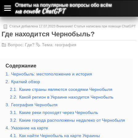
Ответы на популярные вопросы обо всём
на основе ChatGPT
Статья добавлена 17.07.2023 Внимание! Статья написана при помощи ChatGPT
Где находится Чернобыль?
и может содержать ошибки и неточности.
Вопрос:
Где?
Тема:
география
Содержание
1.
Чернобыль: местоположение и история
2.
Краткий обзор
2.1.
Какие страны являются соседями Чернобыля
2.2.
Какой регион в Украине находится Чернобыль
3.
География Чернобыля
3.1.
Какие реки проходят через Чернобыль
3.2.
Какие города расположены недалеко от Чернобыля
4.
Указание на карте
4.1.
Как найти Чернобыль на карте Украины