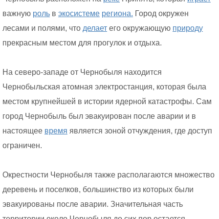
важную
роль
в
экосистеме
региона.
Город окружен
лесами и полями, что
делает
его окружающую
природу
прекрасным местом для прогулок и отдыха.
На северо-западе от Чернобыля находится
Чернобыльская атомная электростанция, которая была
местом крупнейшей в истории ядерной катастрофы. Сам
город Чернобыль был эвакуирован после аварии и в
настоящее
время
является зоной отчуждения, где доступ
ограничен.
Окрестности Чернобыля также располагаются множество
деревень и поселков, большинство из которых были
эвакуированы после аварии. Значительная часть
территории около Чернобыля до сих пор остается