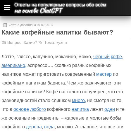
Ответы на популярные вопросы обо всём
на основе ChatGPT
Статья добавлена 07.07.2013
Какие кофейные напитки бывают?
Вопрос:
Какие?
Тема:
кухня
Латте, гляссе, капучино, мокачино, мокко,
черный
кофе,
американо,
эспрессо…. сколько разных кофейных
напитков может приготовить современный
мастер
по
кофейным напиткам бариста. Чем же различаются эти
кофейные напитки? Кофе настолько популярен, что его
разновидностей стало слишком
много,
не смотря на то,
что в
основе
любого
кофейного
напитка
лежат
одни
и те
же основные ингредиенты – жареные и молотые бобы
кофейного
дерева,
вода,
молоко. А главное, что все эти