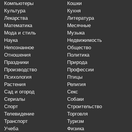
компьютеры
кошки
культура
кухня
лекарства
литература
математика
месячные
мода и стиль
музыка
наука
недвижимость
непознанное
общество
отношения
политика
праздники
природа
производство
профессии
психология
птицы
растения
религия
сад и огород
секс
сериалы
собаки
спорт
строительство
телевидение
торговля
транспорт
туризм
учеба
физика