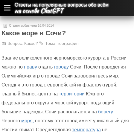
Ответы на популярные вопросы обо всём
на основе ChatGPT
Статья добавлена 16.04.2014
Какое море в Сочи?
Вопрос:
Какое?
Тема:
география
Звание великолепного черноморского курорта в России
можно по
праву
отдать
городу
Сочи. После проведения
Олимпийских игр о городе Сочи заговорил весь мир.
Сегодня это город с европейской инфраструктурой,
главный бизнес-центр на
территории
Южного
федерального округа и морской курорт, подающий
большие надежды. Сочи располагается на
берегу
Черного
моря,
поэтому этот город имеет уникальный для
России климат. Среднегодовая
температура
не