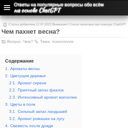
Ответы на популярные вопросы обо всём
на основе ChatGPT
Статья добавлена 12.07.2023 Внимание! Статья написана при помощи ChatGPT
Чем пахнет весна?
и может содержать ошибки и неточности.
Вопрос:
Чем?
Тема:
психология
Содержание
1.
Ароматы весны
2.
Цветущие деревья
2.1.
Аромат сирени
2.2.
Приятный запах фиалок
2.3.
Интенсивный аромат магнолии
3.
Цветы в поле
3.1.
Сильный запах ландышей
3.2.
Аромат ромашек на лугу
4.
Свежесть после дождя