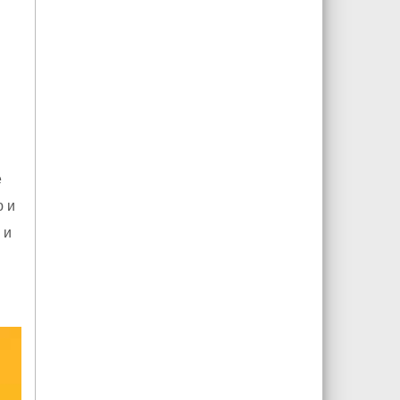
е
 и
 и