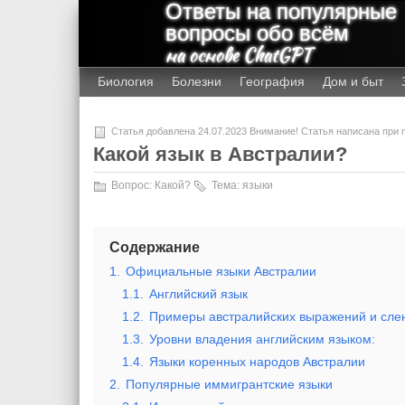
Ответы на популярные
вопросы обо всём
на основе ChatGPT
Биология
Болезни
География
Дом и быт
Статья добавлена 24.07.2023 Внимание! Статья написана при
Какой язык в Австралии?
Вопрос:
Какой?
Тема:
языки
Содержание
1.
Официальные языки Австралии
1.1.
Английский язык
1.2.
Примеры австралийских выражений и слен
1.3.
Уровни владения английским языком:
1.4.
Языки коренных народов Австралии
2.
Популярные иммигрантские языки