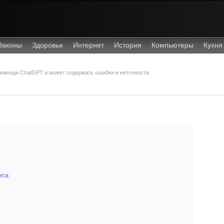
Законы
Здоровье
Интернет
История
Компьютеры
Кухня
 помощи ChatGPT и может содержать ошибки и неточности.
га: