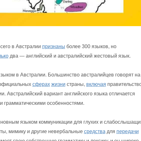
Всего в Австралии
признаны
более 300 языков, но
лько
два — английский и австралийский жестовый язык.
ыком в Австралии. Большинство австралийцев говорят на
х официальных
сферах
жизни
страны,
включая
правительство
и. Австралийский вариант английского языка отличается
и грамматическими особенностями.
сновным языком коммуникации для глухих и слабослышащи
сты, мимику и другие невербальные
средства
для
передачи
еет свою собственную грамматику и лексику, и он широко