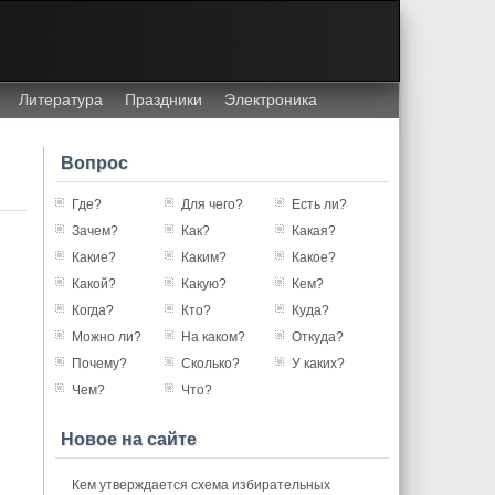
Литература
Праздники
Электроника
Вопрос
Где?
Для чего?
Есть ли?
Зачем?
Как?
Какая?
Какие?
Каким?
Какое?
Какой?
Какую?
Кем?
Когда?
Кто?
Куда?
Можно ли?
На каком?
Откуда?
Почему?
Сколько?
У каких?
Чем?
Что?
Новое на сайте
Кем утверждается схема избирательных