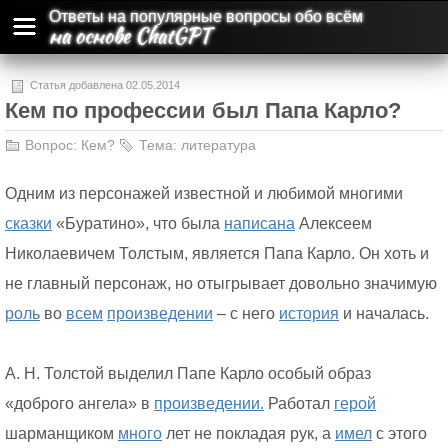
Ответы на популярные вопросы обо всём
на основе ChatGPT
Статья добавлена 02.05.2014
Кем по профессии был Папа Карло?
Вопрос:
Кем?
Тема:
литература
Одним из персонажей известной и любимой многими
сказки
«Буратино», что была
написана
Алексеем
Николаевичем Толстым, является Папа Карло. Он хоть и
не главный персонаж, но отыгрывает довольно значимую
роль
во
всем
произведении
– с него
история
и началась.
А. Н. Толстой выделил Папе Карло особый образ
«доброго ангела» в
произведении.
Работал
герой
шарманщиком
много
лет не покладая рук, а
имел
с этого