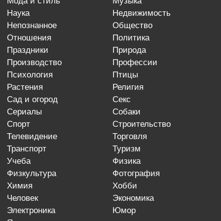
мода и стиль
музыка
наука
недвижимость
непознанное
общество
отношения
политика
праздники
природа
производство
профессии
психология
птицы
растения
религия
сад и огород
секс
сериалы
собаки
спорт
строительство
телевидение
торговля
транспорт
туризм
учеба
физика
физкультура
фотография
химия
хобби
человек
экономика
электроника
юмор