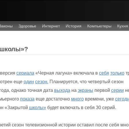
Законы
Здоровье
Интернет
История
Компьютеры
Кухня
й школы»?
я версия
сериала
«Черная лагуна» включала в
себя
только
т
отрен еще
один
сезон.
Планируется, что четвертый сезон
года, однако точная дата
выхода
на
экраны
первой
серии
н
емьерного
показа
еще достаточно
много
времени, уже
сегод
зон «Закрытой
школы»
будет включать в себя 30 серий.
етий сезон телевизионной истории оставил после себя мно