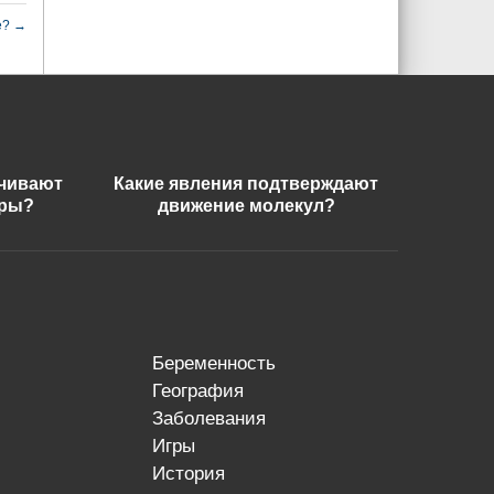
e?
→
ечивают
Какие явления подтверждают
еры?
движение молекул?
беременность
география
заболевания
игры
история