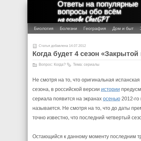
Ответы на популярные
вопросы обо всём
на основе ChatGPT
Биология
Болезни
География
Дом и быт
Статья добавлена 14.07.2012
Когда будет 4 сезон «Закрыто
Вопрос:
Когда?
Тема:
сериалы
Не смотря на то, что оригинальная испанска
сезона, в российской версии
истории
предусм
сериала появится на экранах
осенью
2012-го 
называется. Не смотря на то, что до даты пр
точно известно, что последний четвертый се
Остающийся к данному моменту последним тр