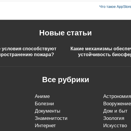
Что такое AppStor
Новые статьи
е условия способствуют
Какие механизмы обесп
пространению пожара?
устойчивость биосф
Все рубрики
аниме
астрономия
болезни
вооружение
документы
дом и быт
знаменитости
зоология
интернет
искусство