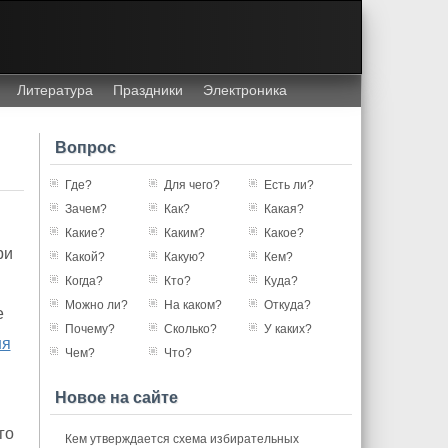
Литература
Праздники
Электроника
Вопрос
Где?
Для чего?
Есть ли?
Зачем?
Как?
Какая?
Какие?
Каким?
Какое?
ри
Какой?
Какую?
Кем?
Когда?
Кто?
Куда?
Можно ли?
На каком?
Откуда?
е
Почему?
Сколько?
У каких?
ня
Чем?
Что?
Новое на сайте
го
Кем утверждается схема избирательных