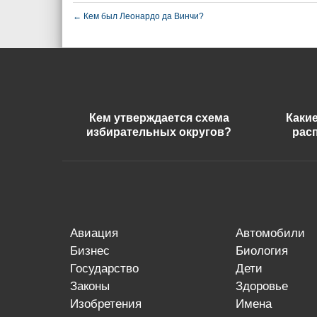
←
Кем был Леонардо да Винчи?
Кем утверждается схема
Каки
избирательных округов?
рас
авиация
автомобили
бизнес
биология
государство
дети
законы
здоровье
изобретения
имена