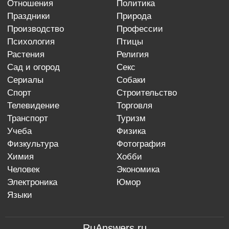
отношения
политика
праздники
природа
производство
профессии
психология
птицы
растения
религия
сад и огород
секс
сериалы
собаки
спорт
строительство
телевидение
торговля
транспорт
туризм
учеба
физика
физкультура
фотография
химия
хобби
человек
экономика
электроника
юмор
языки
RuAnswers.ru