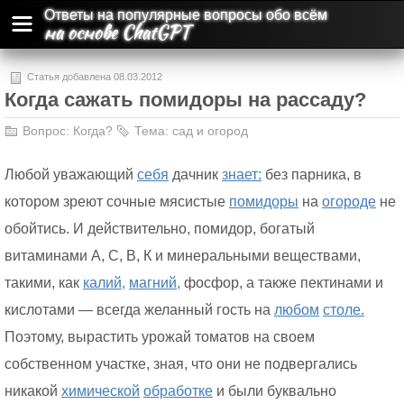
Ответы на популярные вопросы обо всём
на основе ChatGPT
Статья добавлена 08.03.2012
Когда сажать помидоры на рассаду?
Вопрос:
Когда?
Тема:
сад и огород
Любой уважающий
себя
дачник
знает:
без парника, в
котором зреют сочные мясистые
помидоры
на
огороде
не
обойтись. И действительно, помидор, богатый
витаминами А, С, В, К и минеральными веществами,
такими, как
калий,
магний,
фосфор, а также пектинами и
кислотами — всегда желанный гость на
любом
столе.
Поэтому, вырастить урожай томатов на своем
собственном участке, зная, что они не подвергались
никакой
химической
обработке
и были буквально