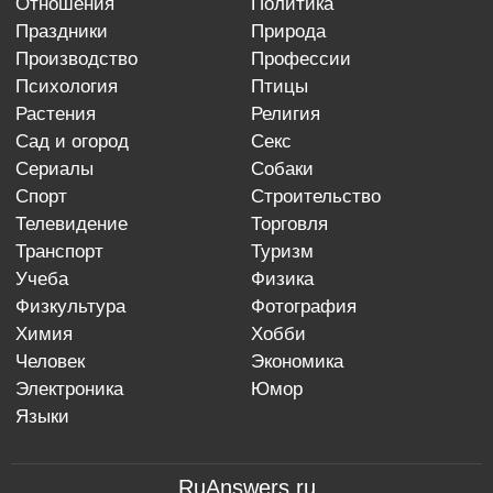
отношения
политика
праздники
природа
производство
профессии
психология
птицы
растения
религия
сад и огород
секс
сериалы
собаки
спорт
строительство
телевидение
торговля
транспорт
туризм
учеба
физика
физкультура
фотография
химия
хобби
человек
экономика
электроника
юмор
языки
RuAnswers.ru