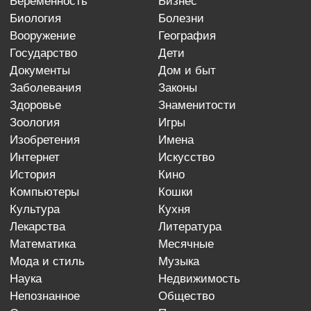
беременность
бизнес
биология
болезни
вооружение
география
государство
дети
документы
дом и быт
заболевания
законы
здоровье
знаменитости
зоология
игры
изобретения
имена
интернет
искусство
история
кино
компьютеры
кошки
культура
кухня
лекарства
литература
математика
месячные
мода и стиль
музыка
наука
недвижимость
непознанное
общество