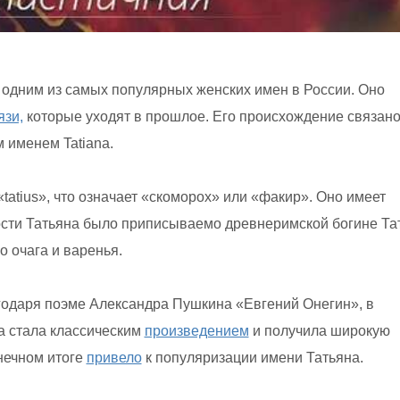
 одним из самых популярных женских имен в России. Оно
язи,
которые уходят в прошлое. Его происхождение связано
 именем Tatiana.
«tatius», что означает «скоморох» или «факир». Оно имеет
ости Татьяна было приписываемо древнеримской богине Та
 очага и варенья.
годаря поэме Александра Пушкина «Евгений Онегин», в
ма стала классическим
произведением
и получила широкую
онечном итоге
привело
к популяризации имени Татьяна.