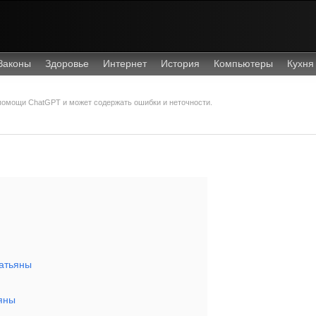
Законы
Здоровье
Интернет
История
Компьютеры
Кухня
 помощи ChatGPT и может содержать ошибки и неточности.
Татьяны
яны