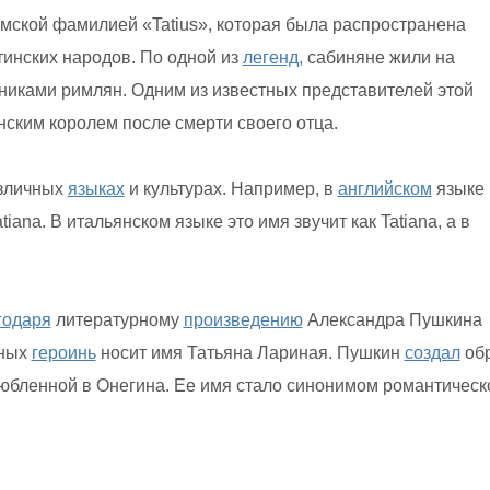
мской фамилией «Tatius», которая была распространена
тинских народов. По одной из
легенд,
сабиняне жили на
никами римлян. Одним из известных представителей этой
нским королем после смерти своего отца.
азличных
языках
и культурах. Например, в
английском
языке
ana. В итальянском языке это имя звучит как Tatiana, а в
годаря
литературному
произведению
Александра Пушкина
вных
героинь
носит имя Татьяна Лариная. Пушкин
создал
об
любленной в Онегина. Ее имя стало синонимом романтическ