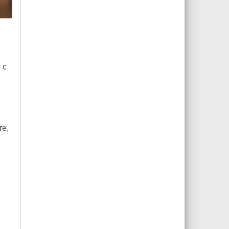
 с
те,