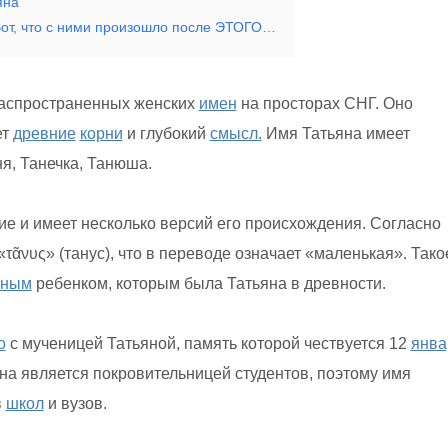
яна
от, что с ними произошло после ЭТОГО…
распространенных женских
имен
на просторах СНГ. Оно
ет
древние
корни
и глубокий
смысл.
Имя Татьяна имеет
я, Танечка, Танюша.
е и имеет несколько версий его происхождения. Согласно
«τᾶνυς» (танус), что в переводе означает «маленькая». Тако
жным
ребенком, которым была Татьяна в древности.
о
с мученицей Татьяной, память которой чествуется 12
янва
яна является покровительницей студентов, поэтому имя
в
школ
и вузов.