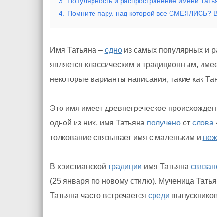
3.
Популярность и распространение имени Тать
4.
Помните пару, над которой все СМЕЯЛИСЬ? В
Имя Татьяна –
одно
из самых популярных и 
является классическим и традиционным, име
некоторые варианты написания, такие как Тан
Это имя имеет древнегреческое происхождени
одной из них, имя Татьяна
получено
от
слова
толкование связывает имя с маленьким и
не
В христианской
традиции
имя Татьяна
связан
(25 января по новому стилю). Мученица Тать
Татьяна часто встречается
среди
выпускнико