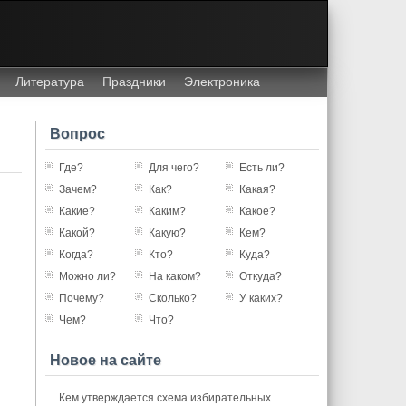
Литература
Праздники
Электроника
Вопрос
Где?
Для чего?
Есть ли?
Зачем?
Как?
Какая?
Какие?
Каким?
Какое?
Какой?
Какую?
Кем?
Когда?
Кто?
Куда?
Можно ли?
На каком?
Откуда?
Почему?
Сколько?
У каких?
Чем?
Что?
Новое на сайте
Кем утверждается схема избирательных