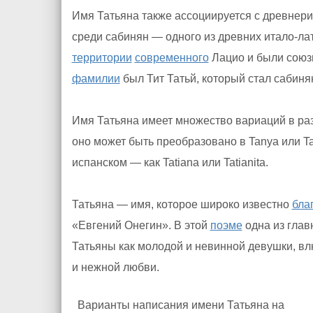
Имя Татьяна также ассоциируется с древнери
среди сабинян — одного из древних итало-ла
территории
современного
Лацио и были союз
фамилии
был Тит Татьй, который стал сабиня
Имя Татьяна имеет множество вариаций в р
оно может быть преобразовано в Tanya или Tati
испанском — как Tatiana или Tatianita.
Татьяна — имя, которое широко известно
бла
«Евгений Онегин». В этой
поэме
одна из гла
Татьяны как молодой и невинной девушки, в
и нежной любви.
Варианты написания имени Татьяна на