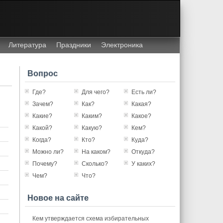
Литература
Праздники
Электроника
Вопрос
Где?
Для чего?
Есть ли?
Зачем?
Как?
Какая?
Какие?
Каким?
Какое?
Какой?
Какую?
Кем?
Когда?
Кто?
Куда?
Можно ли?
На каком?
Откуда?
Почему?
Сколько?
У каких?
Чем?
Что?
Новое на сайте
Кем утверждается схема избирательных