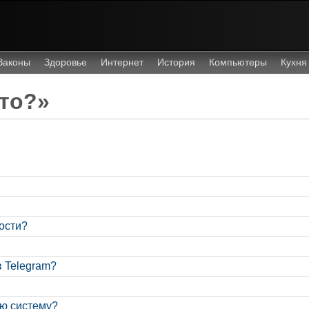
Законы
Здоровье
Интернет
История
Компьютеры
Кухня
то?»
ости?
в Telegram?
ую систему?