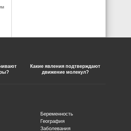
им
ечивают
Какие явления подтверждают
еры?
движение молекул?
беременность
география
заболевания