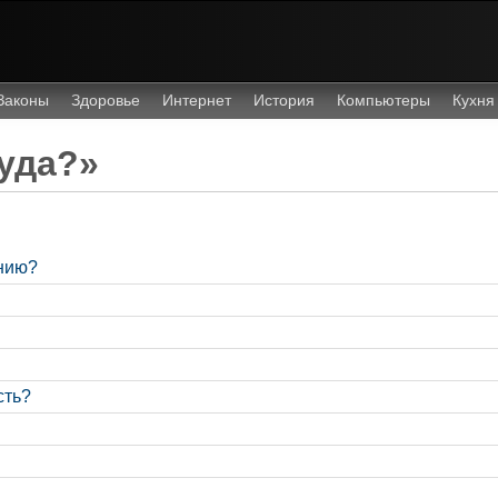
Законы
Здоровье
Интернет
История
Компьютеры
Кухня
уда?»
нию?
сть?