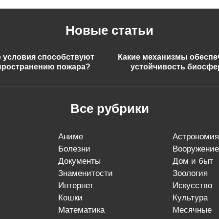
Новые статьи
е условия способствуют
Какие механизмы обесп
пространению пожара?
устойчивость биосф
Все рубрики
аниме
астрономия
болезни
вооружение
документы
дом и быт
знаменитости
зоология
интернет
искусство
кошки
культура
математика
месячные