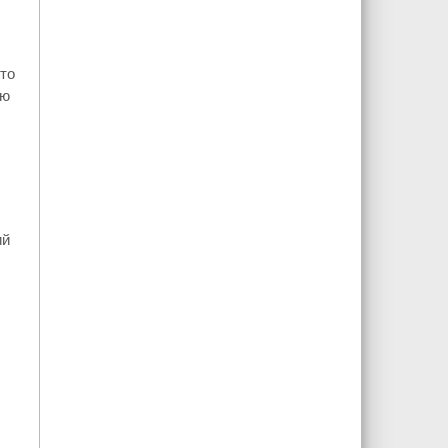
то
ую
ий