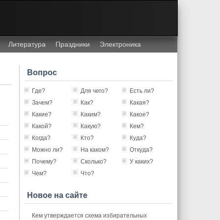
Литература
Праздники
Электроника
Вопрос
Где?
Для чего?
Есть ли?
Зачем?
Как?
Какая?
Какие?
Каким?
Какое?
Какой?
Какую?
Кем?
Когда?
Кто?
Куда?
Можно ли?
На каком?
Откуда?
Почему?
Сколько?
У каких?
Чем?
Что?
Новое на сайте
Кем утверждается схема избирательных