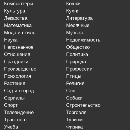
компьютеры
кошки
культура
кухня
лекарства
литература
математика
месячные
мода и стиль
музыка
наука
недвижимость
непознанное
общество
отношения
политика
праздники
природа
производство
профессии
психология
птицы
растения
религия
сад и огород
секс
сериалы
собаки
спорт
строительство
телевидение
торговля
транспорт
туризм
учеба
физика