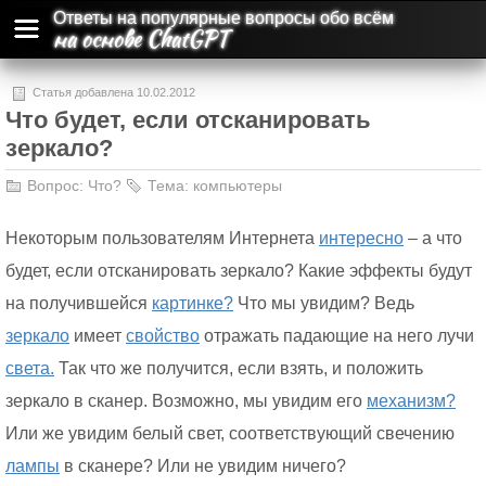
Ответы на популярные вопросы обо всём
на основе ChatGPT
Статья добавлена 10.02.2012
Что будет, если отсканировать
зеркало?
Вопрос:
Что?
Тема:
компьютеры
Некоторым пользователям Интернета
интересно
– а что
будет, если отсканировать зеркало? Какие эффекты будут
на получившейся
картинке?
Что мы увидим? Ведь
зеркало
имеет
свойство
отражать падающие на него лучи
света.
Так что же получится, если взять, и положить
зеркало в сканер. Возможно, мы увидим его
механизм?
Или же увидим белый свет, соответствующий свечению
лампы
в сканере? Или не увидим ничего?