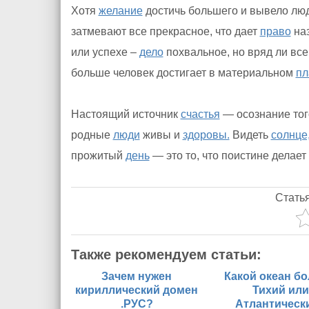
Хотя
желание
достичь большего и вывело люд
затмевают все прекрасное, что дает
право
наз
или успехе –
дело
похвальное, но вряд ли все
больше человек достигает в материальном
пл
Настоящий источник
счастья
— осознание того
родные
люди
живы и
здоровы.
Видеть
солнце
прожитый
день
— это то, что поистине делает
Стать
Также рекомендуем статьи:
Зачем нужен
Какой океан б
кириллический домен
Тихий или
.РУС?
Атлантическ