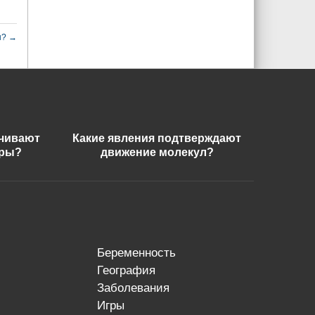
ы?
→
ечивают
Какие явления подтверждают
еры?
движение молекул?
беременность
география
заболевания
игры