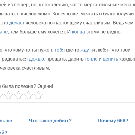
ей из пещер, но, к сожалению, часто меркантильные желан
ываться «человеком». Конечно же, мечтать о благополучии
 это
делает
человека по-настоящему счастливым. Ведь чем
ане,
тем больше ему хочется. И
конца
этому не видно.
, что кому-то ты нужен,
тебя
где-то
ждут
и любят, что твои
,
радоваться
дождю,
прощать, дарить
тепло
и
ценить
кажды
 человека счастливым.
я была полезна? Оцени!
ольше
Что такое дебют?
Почему 666?
ий?