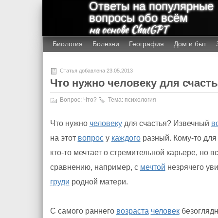
Ответы на популярные
вопросы обо всём
на основе ChatGPT
Биология
Болезни
География
Дом и быт
Статья добавлена 23.05.2013
Что нужно человеку для счаст
Вопрос:
Что?
Тема:
психология
Что нужно
человеку
для счастья? Извечный
в
на этот
вопрос
у
каждого
разный. Кому-то для
кто-то мечтает о стремительной карьере, но 
сравнению, например, с
мечтой
незрячего ув
груди
родной матери.
С самого раннего
возраста
человек
безоглядн