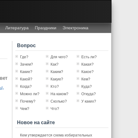
Литература
Праздники
Электроника
Вопрос
Где?
Для чего?
Есть ли?
Зачем?
Как?
Какая?
Какие?
Каким?
Какое?
вет
Какой?
Какую?
Кем?
Когда?
Кто?
Куда?
ы,
Можно ли?
На каком?
Откуда?
Почему?
Сколько?
У каких?
Чем?
Что?
Новое на сайте
Кем утверждается схема избирательных