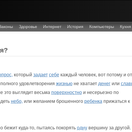
Законы
Здоровье
Интернет
История
Компьютеры
Кухня
ья?
опрос,
который
задает
себе
каждый человек, вот потому и от
 полного удовлетворения
жизнью
не хватает
денег
или
слав
все это выглядит весьма
поверхностно
и несерьезно по
идеть
небо,
или желанием брошенного
ребенка
прижаться к
о бежит куда-то, пытаясь покорять
одну
вершину за другой.