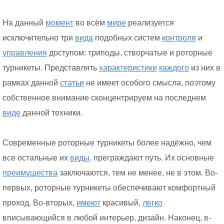
На данный
момент
во всём
мире
реализуется
исключительно три
вида
подобных систем
контроля
и
управления
доступом: триподы, створчатые и роторные
турникеты. Представлять
характеристики
каждого
из них в
рамках данной
статьи
не имеет особого смысла, поэтому
собственное внимание сконцентрируем на последнем
виде
данной техники.
Современные роторные турникеты более надёжно, чем
все остальные их
виды,
преграждают путь. Их основные
преимущества
заключаются, тем не менее, не в этом. Во-
первых, роторные турникеты обеспечивают комфортный
проход. Во-вторых,
имеют
красивый,
легко
вписывающийся в любой интерьер, дизайн. Наконец, в-