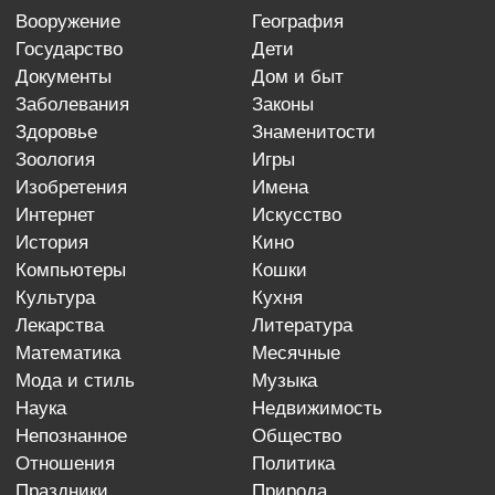
вооружение
география
государство
дети
документы
дом и быт
заболевания
законы
здоровье
знаменитости
зоология
игры
изобретения
имена
интернет
искусство
история
кино
компьютеры
кошки
культура
кухня
лекарства
литература
математика
месячные
мода и стиль
музыка
наука
недвижимость
непознанное
общество
отношения
политика
праздники
природа