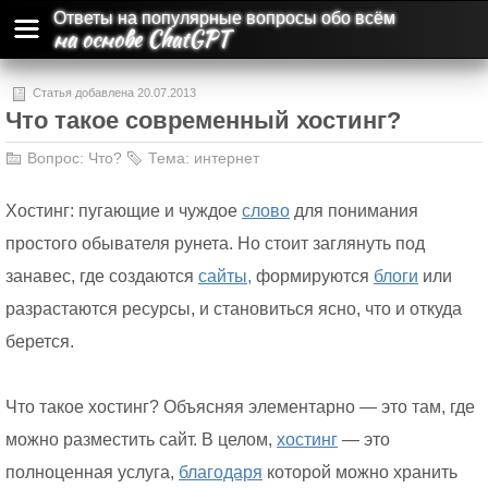
Ответы на популярные вопросы обо всём
на основе ChatGPT
Статья добавлена 20.07.2013
Что такое современный хостинг?
Вопрос:
Что?
Тема:
интернет
Хостинг: пугающие и чуждое
слово
для понимания
простого обывателя рунета. Но стоит заглянуть под
занавес, где создаются
сайты,
формируются
блоги
или
разрастаются ресурсы, и становиться ясно, что и откуда
берется.
Что такое хостинг? Объясняя элементарно — это там, где
можно разместить сайт. В целом,
хостинг
— это
полноценная услуга,
благодаря
которой можно хранить