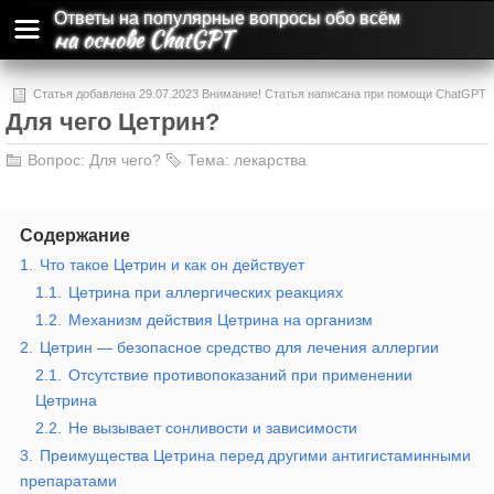
Ответы на популярные вопросы обо всём
на основе ChatGPT
Статья добавлена 29.07.2023 Внимание! Статья написана при помощи ChatGPT
Для чего Цетрин?
и может содержать ошибки и неточности.
Вопрос:
Для чего?
Тема:
лекарства
Содержание
1.
Что такое Цетрин и как он действует
1.1.
Цетрина при аллергических реакциях
1.2.
Механизм действия Цетрина на организм
2.
Цетрин — безопасное средство для лечения аллергии
2.1.
Отсутствие противопоказаний при применении
Цетрина
2.2.
Не вызывает сонливости и зависимости
3.
Преимущества Цетрина перед другими антигистаминными
препаратами