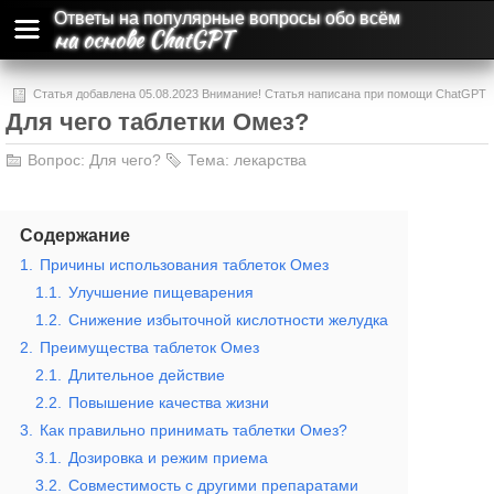
Ответы на популярные вопросы обо всём
на основе ChatGPT
Статья добавлена 05.08.2023 Внимание! Статья написана при помощи ChatGPT
Для чего таблетки Омез?
и может содержать ошибки и неточности.
Вопрос:
Для чего?
Тема:
лекарства
Содержание
1.
Причины использования таблеток Омез
1.1.
Улучшение пищеварения
1.2.
Снижение избыточной кислотности желудка
2.
Преимущества таблеток Омез
2.1.
Длительное действие
2.2.
Повышение качества жизни
3.
Как правильно принимать таблетки Омез?
3.1.
Дозировка и режим приема
3.2.
Совместимость с другими препаратами