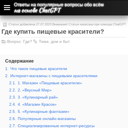
Ответы на популярные вопросы обо всём
на основе ChatGPT
Статья добавлена 27.07.2023 Внимание! Статья написана при помощи ChatGPT
Где купить пищевые красители?
и может содержать ошибки и неточности.
Вопрос:
Где?
Тема:
дом и быт
Содержание
1.
Что такое пищевые красители
2.
Интернет-магазины с пищевыми красителями
2.1.
1. Магазин «Пищевые красители»
2.2.
2. «Вкусный Мир»
2.3.
3. «Кулинарный рай»
2.4.
4. «Магазин Красок»
2.5.
5. «Кулинарные фантазии»
2.6.
Популярные онлайн-магазины
2.7.
Специализированные интернет-ресурсы