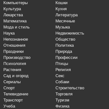
компьютеры
кошки
культура
кухня
лекарства
литература
математика
месячные
мода и стиль
музыка
наука
недвижимость
непознанное
общество
отношения
политика
праздники
природа
производство
профессии
психология
птицы
растения
религия
сад и огород
секс
сериалы
собаки
спорт
строительство
телевидение
торговля
транспорт
туризм
учеба
физика