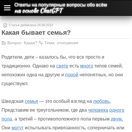
Ответы на популярные вопросы обо всём
на основе ChatGPT
Статья добавлена 28.08.2013
Какая бывает семья?
Вопрос:
Какая?
Тема:
отношения
Родители, дети – казалось бы, что все просто и
традиционно. Однако на
свете
есть
много
типов семей,
непохожих одна на другую и
порой
непонятных, но они
существуют.
Шведская
семья
— это особый взгляд на
любовь.
Представим ее треугольником, где два
человека
одного
пола,
а третий – противоположного пола первым
двум.
Они
могут
испытывать привязанность, соперничать или